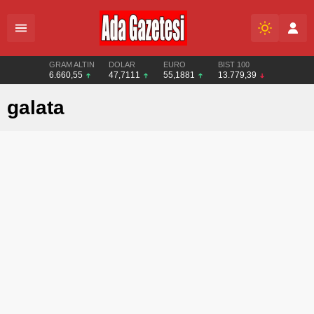
GRAM ALTIN
DOLAR
EURO
BIST 100
6.660,55
47,7111
55,1881
13.779,39
galata