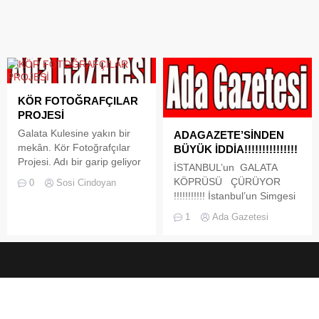
KÖR FOTOĞRAFÇILAR
PROJESİ
Galata Kulesine yakın bir
ADAGAZETE’SİNDEN
mekân. Kör Fotoğrafçılar
BÜYÜK İDDİA!!!!!!!!!!!!!!!
Projesi. Adı bir garip geliyor
İSTANBUL’un GALATA
insana. Geçen sonbaharda
KÖPRÜSÜ ÇÜRÜYOR
0
Sosi Cindoyan
düzenlenen bir geceye
!!!!!!!!!!! İstanbul’un Simgesi
benim de katkım
Altın Boynuz haliç’in (
1
Ada Gazetesi
isteninceye dek, doğrusu ve
Golden Horn) Girişinde
de maalesef, ben de bu
Eminönü ve Karaköy’ü
proje ile ilgilenmemiştim.
birbirine bağlayan köprü
Türkiye’de, belki de
göz ardı edilmesiyle
dünyada tek olan bu
Çürüme tehdit’i altında! 18
projenin faaliyetine nasıl
sene evvel yenilenen köprü
katılacağımı, o sanatsal
İstanbul’un Araç Trafik
geceye nasıl yardımcı