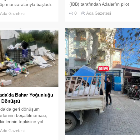
(İBB) tarafından Adalar’ın pilot
çöp manzaralarıyla başladı.
bölge ilan edilmesiyle başlatılan
üşüm kutularının çevresine
0
Ada Gazetesi
Ada Gazetesi
geri dönüşüm projesi yaklaşık iki
n dev çöp poşetleri, adanın
aydır devam ediyor. Proje
elliğiyle büyük bir tezat
kapsamında İBB personeli evlere
u.
geri dönüşüm poşetleri dağıtıyor,
haftanın belirli günlerinde
ayrıştırılmış atıkları topluyor.
Adalar’ın birçok noktasına geri
dönüşüm konteynerleri ve büyük
toplama kafesleri yerleştirildi. Adalı
vatandaşlar çevreye duyarlılık
göstererek...
ada’da Bahar Yoğunluğu
ğe Dönüştü
ada’da geri dönüşüm
rlerinin boşaltılmaması,
inlerinin tepkisine yol
Ada Gazetesi