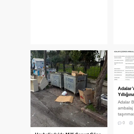
Adalar’
Yıllığın
Adalar B
ambalaj 
taşınmas
imtiyaz 
0
için ihal
2025 tar