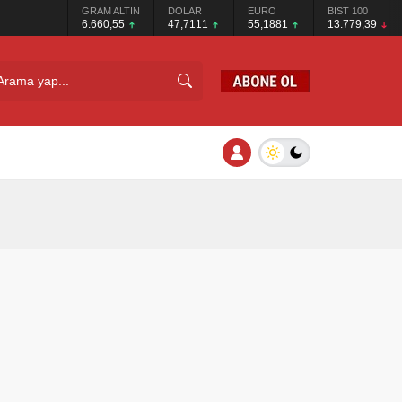
GRAM ALTIN
DOLAR
EURO
BIST 100
6.660,55
47,7111
55,1881
13.779,39