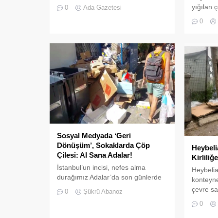
kullanım yoğunluğunun arttığı
yığılan 
0
Ada Gazetesi
Adalar genelinde çevre koruma ve
Geri dön
0
sosyal hizmet çalışmalarını
bırakıla
aralıksız sürdürüyor.
doğal güz
oluşturd
Sosyal Medyada ‘Geri
Dönüşüm’, Sokaklarda Çöp
Heybeli
Çilesi: Al Sana Adalar!
Kirlili
İstanbul’un incisi, nefes alma
Heybeli
durağımız Adalar’da son günlerde
konteyne
bir "geri dönüşüm" rüzgarı esiyor...
çevre sak
0
Şükrü Abanoz
Daha doğrusu sosyal medyada
açıyor.
0
esiyor.