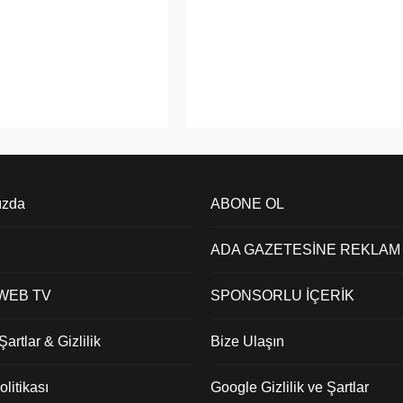
Yer: Yedikule Göğüs Hastalıkları ve
, Adalar – Adalar Belediyesi
Göğüs Cerrahisi Eğitim ve
işikliği ve Sıfır Atık
Araştırma Hastanesi Yeni Bina
ü, sürdürülebilir çevre
Toplantı Salonu Saat :14:00 ...
arı ve sıfır atık hedefleri
sunda bir adım atıyor. İlçe
içerisindeki...
ızda
ABONE OL
ADA GAZETESİNE REKLAM
 WEB TV
SPONSORLU İÇERİK
artlar & Gizlilik
Bize Ulaşın
litikası
Google Gizlilik ve Şartlar