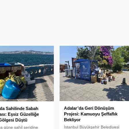
Adalar’da Geri Dönüşüm
da Sahilinde Sabah
Projesi: Kamuoyu Şeffaflık
sı: Eşsiz Güzelliğe
Bekliyor
Gölgesi Düştü
İstanbul Büyükşehir Belediyesi
 güne sahil şeridine