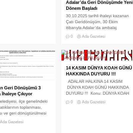
Adalar’da Geri Dönüşümde Yeni
Dönem Başladı
30.10.2025 tarihli ihaleyi kazanan
Çatı Geridönüşüm, 30 Ekim
itibarıyla Adalar’da ambalaj
atıklarını toplamaya başladı.
0
Ada Gazetesi
Sistemin koordinasyonunu,
Adalar’da 13 yıllık geri dönüşüm
tecrübesi bulunan Muhammet
Uygun yürütüyor. Adalar’da 30.10.
2025 tarihinde gerçekleştirilen
14 KASIM DÜNYA KOAH GÜNÜ
“Ambalaj Atığı Toplama” ihalesi
HAKKINDA DUYURU !!!
sonuçlandı ve yeni dönem 30 Ekim
2025 tarihi itibarıyla resmen
ADALAR HALKINA 14 KASIM
başladı. İhaleyi kazanan Çatı
DÜNYA KOAH GÜNÜ HAKKINDA
ın Geri Dönüşümü 3
Geridönüşüm...
DUYURU !!! Konu: DÜNYA KOAH
a İhaleye Çıkıyor
GÜNÜ 20 Kasım Dünya KOAH
elediyesi, ilçe genelindeki
0
Ada Gazetesi
günü sebebiyle Türk
atıklarının toplanması,
Toraks Derneği tarafından organize
ı ve geri dönüştürülmesi
edilecek ”Hasta Eğitim Toplantısı
hakkını 3 yıllığına kiralamak
Ada Gazetesi
yapılacaktır.Eğitime isteyen tüm
eye çıkıyor. İhale, 30 Ekim
halkımız katılımda bulunabilirler.
ihinde gerçekleştirilecek.