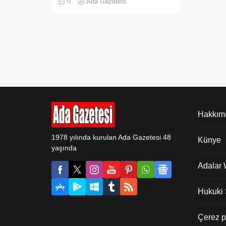
0
Ada Gazetesi
Salda Gölü ile ilgili basında yer ...
Hakkım
1978 yılında kurulan Ada Gazetesi 48
Künye
yaşında
Adalar
Hukuki Ş
Çerez po