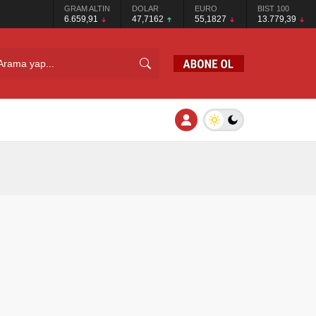
GRAM ALTIN
DOLAR
EURO
BIST 100
6.659,91
47,7162
55,1827
13.779,39