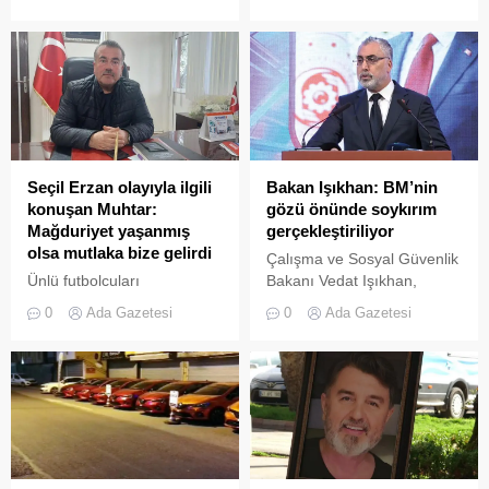
kişi Halit Refiğ’in eşi Gülper
Refiğ’di. Çünkü Gülper
Refiğ, eşinin yönettiği
TRT’nin olay dizisi ‘Yorgun
Savaşçı’nın çekildiği
1979’dan beri dostlukları ...
Seçil Erzan olayıyla ilgili
Bakan Işıkhan: BM’nin
konuşan Muhtar:
gözü önünde soykırım
Mağduriyet yaşanmış
gerçekleştiriliyor
olsa mutlaka bize gelirdi
Çalışma ve Sosyal Güvenlik
Ünlü futbolcuları
Bakanı Vedat Işıkhan,
dolandırdığı iddiasıyla
"Dünyada adaletin tesisi,
0
Ada Gazetesi
0
Ada Gazetesi
tutuklanan Seçil Erzan ile
insan hak ve hukukunu
akrabası ve aynı zamanda
koruma ve barışı sağlamak
çantacısı olduğu öne
iddiasıyla kurulmuş olan
sürülen Nazlı Can'ın
Birleşmiş Milletler'in (BM)
çocukluklarının geçtiği
gözü önünde amasız,
Tekirdağ'ın Kapaklı
fakatsız bir soykırım
ilçesindeki Yanıkağıl
gerçekleştiriliyor" dedi.
Mahallesi'nin Muhtarı