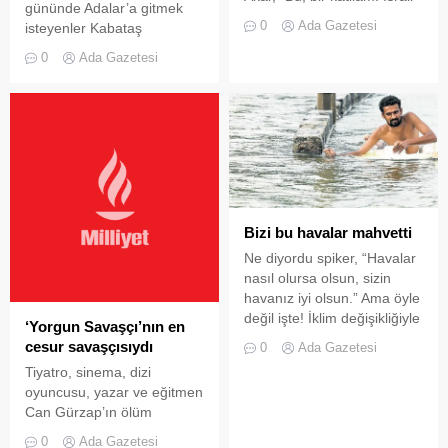
gününde Adalar’a gitmek
katliamı. Gazze katliamı.
0
Ada Gazetesi
isteyenler Kabataş
İsrail soykırımı, Gazze
iskelesinde yoğunluk
soykırımı. Bu bir alçaklık,
0
Ada Gazetesi
oluşturdu.Kurban Bayramı
namussuzluk. Bu, insan dışı
tatilini İstanbul’da geçiren
bir şey. Burada savaş yok.
kimi vatandaş sahillere
Savaş 2 ordu arasında olur.
kimisi ise turistik mekanları
En son ortaya nükleer silah
gitmeyi tercih etti. Bazı
da çıktı. Karşıda ne var?
yurttaşlar ise bayramın
Sapan taşı var" dedi.
ikinci günü Adalar’a gitmek
için iskelelerin yolunu tuttu.
Kabataş İskelesi ve Kadıköy
Bizi bu havalar mahvetti
İskelesi’ne gelen
Ne diyordu spiker, “Havalar
İstanbullular vapura binmek
nasıl olursa olsun, sizin
için uzun kuyruklarda
havanız iyi olsun.” Ama öyle
bekledi....
değil işte! İklim değişikliğiyle
‘Yorgun Savaşçı’nın en
birlikte sağlığımız en
cesur savaşçısıydı
0
Ada Gazetesi
azından 10 konuda tehlike
Tiyatro, sinema, dizi
altına giriyor.
oyuncusu, yazar ve eğitmen
Can Gürzap’ın ölüm
haberini alınca ilk aradığım
0
Ada Gazetesi