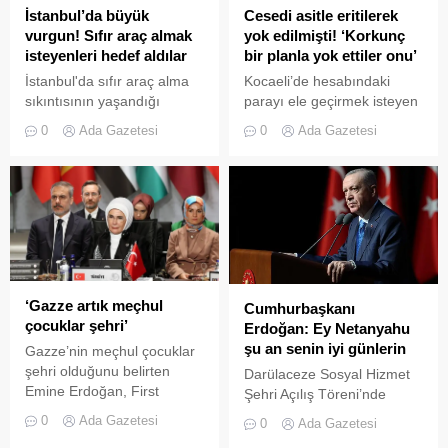
Başaran, köyde bu olayla
İstanbul’da büyük
Cesedi asitle eritilerek
ilgili mağdur olan kimsenin
vurgun! Sıfır araç almak
yok edilmişti! ‘Korkunç
olmadığını ifade etti. Nazlı
isteyenleri hedef aldılar
bir planla yok ettiler onu’
Can’ın avukatı Arif Hikmet
İstanbul'da sıfır araç alma
Kocaeli’de hesabındaki
Can da, köyde herhangi bir
sıkıntısının yaşandığı
parayı ele geçirmek isteyen
mağduriyet söz konusu...
dönemde durumu fırsata
şüpheliler tarafından
0
Ada Gazetesi
0
Ada Gazetesi
çeviren 2 kişi büyük vurgun
öldürülüp, cesedi asitle
yaptı. Sıfır otomobil almak
eritilerek yok edilen
isteyenleri kurdukları
tanınmış halıcı Nurhan
kiralama şirketi sayesinde
Ör’ün (55) yengesi Çiğdem
tam 400 milyon lira
Bayraktar Ör, sosyal medya
dolandırdılar.
hesabından yaşadıkları
Gerçekleştirilen
acıyı paylaştı.
operasyonda 7 kişi
tutuklandı.
‘Gazze artık meçhul
Cumhurbaşkanı
çocuklar şehri’
Erdoğan: Ey Netanyahu
şu an senin iyi günlerin
Gazze’nin meçhul çocuklar
şehri olduğunu belirten
Darülaceze Sosyal Hizmet
Emine Erdoğan, First
Şehri Açılış Töreni’nde
lady’leri Gazze için ses
konuşan Cumhurbaşkanı
0
Ada Gazetesi
0
Ada Gazetesi
olmaya davet etti. Erdoğan,
Erdoğan, İsrail'in