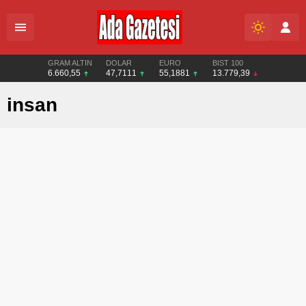
GRAM ALTIN
DOLAR
EURO
BIST 100
6.660,55
47,7111
55,1881
13.779,39
insan