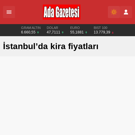
GRAM ALTIN
DOLAR
EURO
BIST 100
6.660,55
47,7111
55,1881
13.779,39
İstanbul’da kira fiyatları