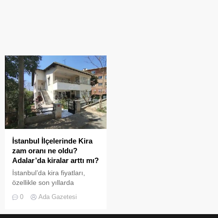
İstanbul İlçelerinde Kira
zam oranı ne oldu?
Adalar’da kiralar arttı mı?
İstanbul’da kira fiyatları,
özellikle son yıllarda
yaşanan ekonomik
0
Ada Gazetesi
dalgalanmalar ve konut
talebindeki artış nedeniyle