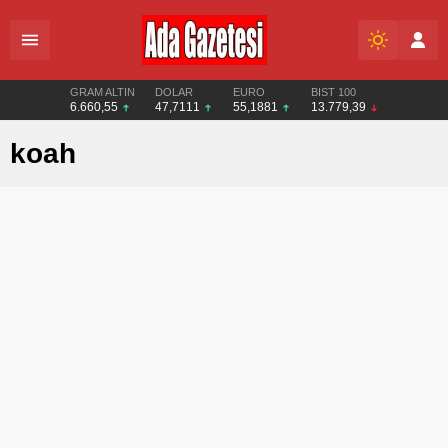
GRAM ALTIN
DOLAR
EURO
BIST 100
6.660,55
47,7111
55,1881
13.779,39
koah