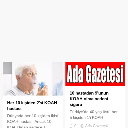
10 hastadan 9’unun
KOAH olma nedeni
Her 10 kişiden 2’si KOAH
sigara
hastası
Türkiye’de 40 yaş üstü her
Dünyada her 10 kişiden ikisi
5 kişiden 1’i KOAH
KOAH hastası. Ancak 10
hastalığıyla mücadele
0
Ada Gazetesi
KOAH’lıdan sadece 1’i