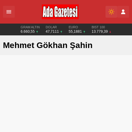
GRAM ALTIN
DOLAR
EURO
BIST 100
6.660,55
47,7111
55,1881
13.779,39
Mehmet Gökhan Şahin