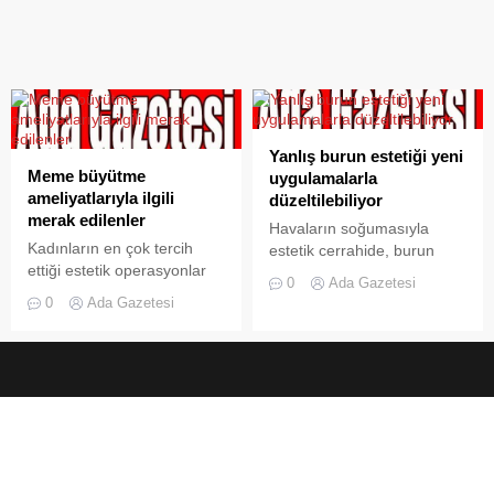
Yanlış burun estetiği yeni
Meme büyütme
uygulamalarla
ameliyatlarıyla ilgili
düzeltilebiliyor
merak edilenler
Havaların soğumasıyla
Kadınların en çok tercih
estetik cerrahide, burun
ettiği estetik operasyonlar
ameliyatları en sık yapılan
0
Ada Gazetesi
arasında meme büyütme
işlemler arasında yer alıyor.
0
Ada Gazetesi
ameliyatları ilk sıralarda yer
Yapılacak cerrahi
alıyor. Yapısal nedenler,
operasyonun, kişinin yüz
kanser sonrası meme
yapısına uygun ve nefes
dokusundaki kayıp veya
alma fonksiyonunu
hamileliğin ardından meme
engellemeyecek şekilde
hacminin azalmasıyla
planlanması gerekiyor.
ortaya çıkan estetik kaygılar
Ancak burun estetiği
bu işlemin ardından son
operasyonlarının %7-10’u
bulabiliyor. Memorial
başarısızlıkla