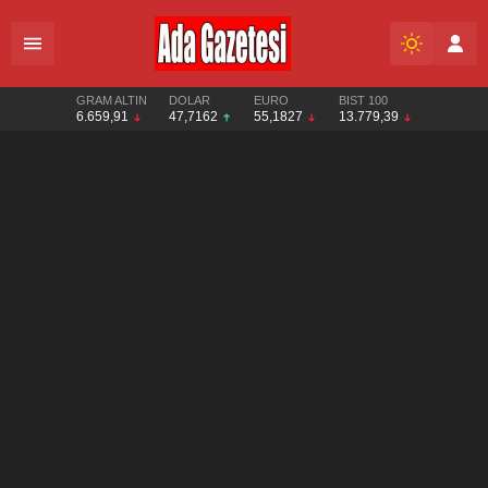
GRAM ALTIN
DOLAR
EURO
BIST 100
6.659,91
47,7162
55,1827
13.779,39