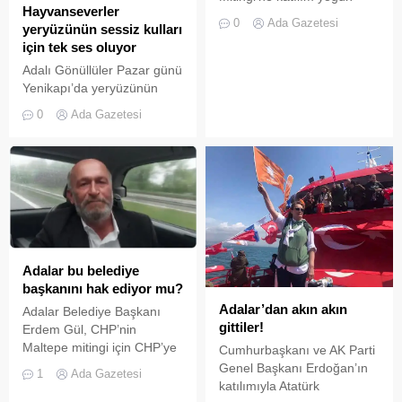
Hayvanseverler
oldu. Yediden yetmişe tüm
0
Ada Gazetesi
yeryüzünün sessiz kulları
yaştan vatandaşlar Filistin’e
için tek ses oluyor
desteğini ifade ederek
İsrail’in katliamlarını kınayan
Adalı Gönüllüler Pazar günü
sloganlar attı...
Yenikapı’da yeryüzünün
dilsiz kullarının hakkını
0
Ada Gazetesi
savunacak. Hayati tehlike
oluşturduğu gerekçesiyle,
sokak hayvanlarının,
özellikle de köpeklerin 30
gün içinde sahiplenilmemesi
halinde “uyutularak”, yani
enjeksiyonla öldürülmesine
ilişkin yasal düzenleme
hazırlığı Meclis’e gelmeden
Adalar bu belediye
tartışma yarattı. Muhalefet,
başkanını hak ediyor mu?
“uyutma” seçeneğine karşı
Adalar’dan akın akın
Adalar Belediye Başkanı
çıkarken, yerel yönetimler
gittiler!
Erdem Gül, CHP’nin
ve ilgili bakanlıkların işbirliği
Maltepe mitingi için CHP’ye
Cumhurbaşkanı ve AK Parti
ile popülasyonu
gönül verenleri mitinge
Genel Başkanı Erdoğan’ın
1
Ada Gazetesi
azaltmaya...
davet etme biçimi tepki
katılımıyla Atatürk
çekti. ‘Adalar bu belediye