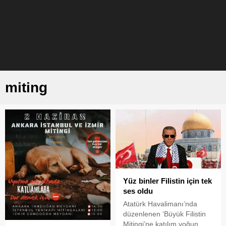
miting
Yüz binler Filistin için tek
ses oldu
Atatürk Havalimanı’nda
düzenlenen ‘Büyük Filistin
Mitingi’ne katılım yoğun