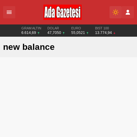
GRAM ALTIN
DOLAR
EURO
BIST 100
6.614,69
47,7050
55,0521
13.774,94
new balance