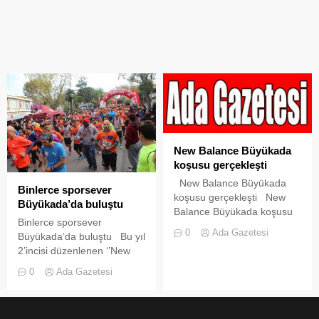
New Balance Büyükada
koşusu gerçekleşti
New Balance Büyükada
Binlerce sporsever
koşusu gerçekleşti New
Büyükada’da buluştu
Balance Büyükada koşusu
Binlerce sporsever
15.09.2013 pazar günü
0
Ada Gazetesi
Büyükada’da buluştu Bu yıl
gerçekleşti.Saat 10.15’de
2’incisi düzenlenen ‘’New
Mehmet Bölük Kültür Sanat
Balance Büyükada’’ koşusu
Parkı’ndan Adalar Belediye
0
Ada Gazetesi
2 Kasım Pazar günü
Başkanı Dr.Mustafa
Büyükada’da gerçekleşti.
Farsakoğlu’nun düdüğü ile
Toplam 17 kategoride
başlayan yarışmada,