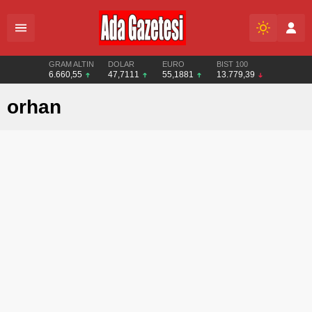
GRAM ALTIN
DOLAR
EURO
BIST 100
6.660,55
47,7111
55,1881
13.779,39
orhan