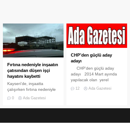
CHP’den güçlü aday
adayı
Fırtına nedeniyle inşaatın
CHP’den güçlü aday
çatısından düşen işçi
adayı 2014 Mart ayında
hayatını kaybetti
yapılacak olan yerel
Kayseri'de, inşaatta
seçimler için dürüstlüğü ile
12
Ada Gazetesi
çalışırken fırtına nedeniyle
ön plana çıkan Cumhuriyet
kopan demir panelin
Halk Partisi Adalar
0
Ada Gazetesi
çarpmasıyla dengesini
Belediyesi Meclis Üyesi ve
kaybeden işçi Orhan Ç.
İstanbul Büyük Şehir
(53), 10 metre yükseklikten
Belediyesi Meclis Üyesi
düşerek hayatını kaybetti.
Oktay Altın ,Adalar Belediye
Olayla ilgili inceleme
Başkan Aday Adaylığı için