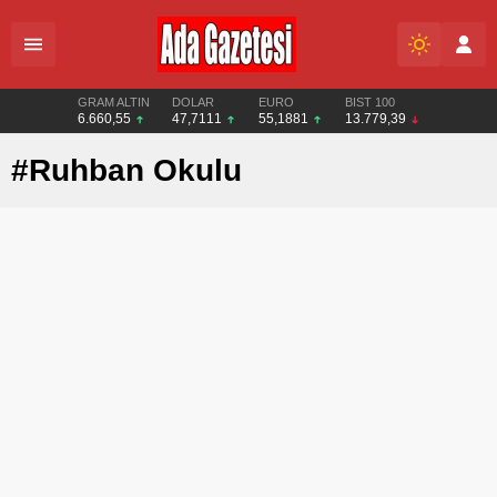
GRAM ALTIN
DOLAR
EURO
BIST 100
6.660,55
47,7111
55,1881
13.779,39
#Ruhban Okulu