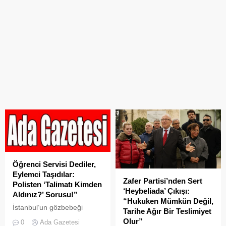
Öğrenci Servisi Dediler,
Eylemci Taşıdılar:
Zafer Partisi’nden Sert
Polisten ‘Talimatı Kimden
‘Heybeliada’ Çıkışı:
Aldınız?’ Sorusu!”
“Hukuken Mümkün Değil,
İstanbul’un gözbebeği
Tarihe Ağır Bir Teslimiyet
Adalar’da, İBB tarafından
Olur”
0
Ada Gazetesi