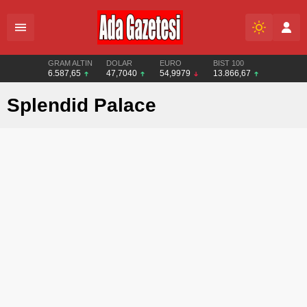
GRAM ALTIN
DOLAR
EURO
BIST 100
6.587,65
47,7040
54,9979
13.866,67
Splendid Palace