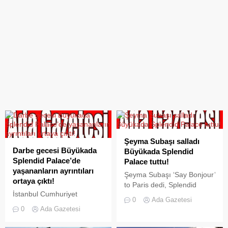
Şeyma Subaşı salladı
Darbe gecesi Büyükada
Büyükada Splendid
Splendid Palace’de
Palace tuttu!
yaşananların ayrıntıları
Şeyma Subaşı ‘Say Bonjour’
ortaya çıktı!
to Paris dedi, Splendid
İstanbul Cumhuriyet
Palace ‘Not Paris but
0
Ada Gazetesi
Başsavcılığı tarafından,
Splendid Palace Büyükada’
0
Ada Gazetesi
FETÖ’nün 15 Temmuz
dedi Şeyma Subaşı’nın
darbe girişiminde planlayıcı
Paris konumlu paylaştığı