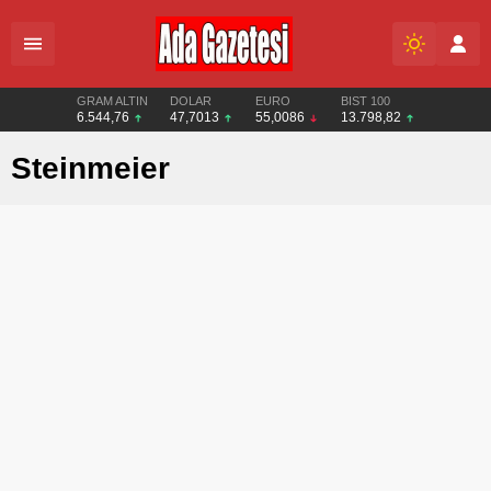
GRAM ALTIN
DOLAR
EURO
BIST 100
6.544,76
47,7013
55,0086
13.798,82
Steinmeier