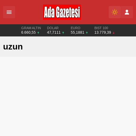
GRAM ALTIN
DOLAR
EURO
BIST 100
6.660,55
47,7111
55,1881
13.779,39
uzun