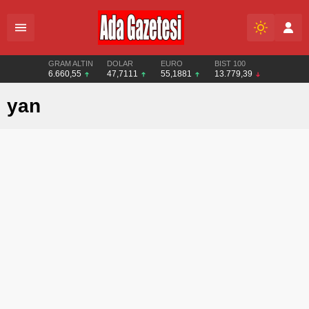
GRAM ALTIN
DOLAR
EURO
BIST 100
6.660,55
47,7111
55,1881
13.779,39
yan