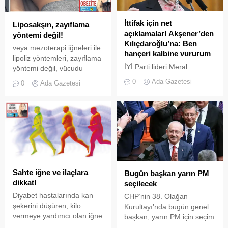
yayınlandı.
geliştirdiklerini kaydetti.
İttifak için net
Liposakşın, zayıflama
açıklamalar! Akşener’den
yöntemi değil!
Kılıçdaroğlu’na: Ben
veya mezoterapi iğneleri ile
hançeri kalbine vururum
lipoliz yöntemleri, zayıflama
İYİ Parti lideri Meral
yöntemi değil, vücudu
Akşener, CHP 38. Olağan
şekillendirmeye yardımcı
0
Ada Gazetesi
0
Ada Gazetesi
Kurultayı'nda eski CHP
yöntemler. Doğru kişiye, işin
Genel Başkanı Kemal
uzmanı tarafından
Kılıçdaroğlu'nun 'Sırtımdan
uygulandığında, bölgesel
hançerlendim' sözlerine
yağlanmaların, sarkmaların
yanıt verdi. Akşener,
önüne geçmek mümkün.
CHP'deki değişim sonrası
merak edilen 'ittifak'
tartışmalarına da noktayı
koydu.
Sahte iğne ve ilaçlara
Bugün başkan yarın PM
dikkat!
seçilecek
Diyabet hastalarında kan
CHP’nin 38. Olağan
şekerini düşüren, kilo
Kurultayı’nda bugün genel
vermeye yardımcı olan iğne
başkan, yarın PM için seçim
ve ilaçlar, obezite
yapılacak. CHP’nin liderliği