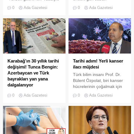
aralarında Arda Turan,
saatlerinde kan donduran
0
Ada Gazetesi
0
Ada Gazetesi
Emre Belözoğlu, Fernando
bir olay yaşandı.
Muslera gibi ünlü isimlerin
Kocaçeşme Mahallesi 63
de olduğu çok sayıda kişiyi
Sokak’taki apartmanın
dolandırdığı iddiasıyla
sakinleri, 4. katta bulunan
tutuklanan banka müdürü
asansörü çağırmak için
Seçil Erzan’ın suç ortağı mı
düğmeye bastı.
vardı? Bir tanık ifadesinde
Seçil Erzan’a bir çanta
dolusu para verdiği sırada
Karabağ’ın 30 yıllık tarihi
Tarihi adım! Yerli kanser
yanında bir kadın olduğunu
değişimi! Tunca Bengin:
ilacı müjdesi
söyledi. Ancak yapılan tüm
Azerbaycan ve Türk
Türk bilim insanı Prof. Dr.
incelemelerde...
bayrakları yan yana
Bülent Özpolat, biri kanser
dalgalanıyor
hücrelerinin çoğalmak için
Gazeteci Tunca Bengin'in o
yok ettiği protein
0
Ada Gazetesi
0
Ada Gazetesi
dönem yaşanan olayları 30
bozukluğunu, diğeri de
yıl öncesi ve sonrası olarak
insanların yüzde 30’unda
ele aldığı yazı dizisinin ilk
görülen ve farklı kanserlere
bölümü 'Kadınların yüzü
neden olabilen ‘KRAS gen
artık gülüyor' başlığıyla
mutasyonu’nu hedefleyen
bugün Milliyet Gazetesi'nde
iki akıllı ilaç molekülü