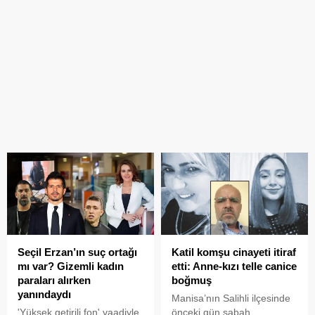
Seçil Erzan’ın suç ortağı
Katil komşu cinayeti itiraf
mı var? Gizemli kadın
etti: Anne-kızı telle canice
paraları alırken
boğmuş
yanındaydı
Manisa’nın Salihli ilçesinde
'Yüksek getirili fon' vaadiyle
önceki gün sabah