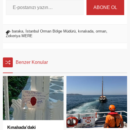
ABONE OL
baraka
,
İstanbul Orman Bölge Müdürü
,
kınalıada
,
orman
,
Zekeriya MERE
Benzer Konular
Kınalıada’daki