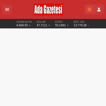
GRAM ALTIN
DOLAR
EURO
BIST 100
6.660,55
47,7111
55,1881
13.779,39