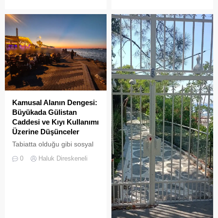
sakinleri ve ziyaretçilerin
kültürlü mirasıyla yaşayan
katılımıyla her zamanki
devasa bir hafıza
canlılığına ulaştı.
mekânıdır.
Kamusal Alanın Dengesi:
Büyükada Gülistan
Caddesi ve Kıyı Kullanımı
Üzerine Düşünceler
Tabiatta olduğu gibi sosyal
hayatta da boşluklar uzun
0
Haluk Direskeneli
süre karşılıksız kalmaz;
boşaltılan her alan, kısa
süre sonra yeni biçimlerle
doldurulmaya adaydır.