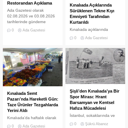
Restorandan Açıklama
Kınalıada Açıklarında
Ada Gazetesi olarak
Sürüklenen Tekne Kıyı
02.08.2026 ve 03.08.2026
Emniyeti Tarafından
tarihlerinde gündeme
Kurtarıldı
getirdiğimiz “Kınalıada’da
Kınalıada açıklarında
0
Ada Gazetesi
Ruhsatsız Alkol Satan
makine arızası nedeniyle
0
Ada Gazetesi
Restoran
denizde mahsur kalan bir
Mühürlendi” ve “Kınalıada
tekne, Kıyı Emniyeti Genel
Mührü Kırılan Restoran
Müdürlüğü (KEGM)
İkinci Kez
ekiplerinin zamanında
Mühürlendi” başlıklı
müdahalesiyle kurtarıldı.
haberlerimizin ardından,
ilgili işletme (Armise
Restoran) tarafından
tarafımıza bir açıklama
gönderilmiştir. Ada Gazetesi
Şişli’den Kınalıada’ya Bir
Kınalıada Semt
olarak şeffaf habercilik
Spor Mirası: Hrant
Pazarı’nda Hareketli Gün:
anlayışımız, tarafsızlık
Barsamyan ve Kentsel
Taze Ürünler Tezgahlarda
ilkemiz ve en önemlisi basın
Hafıza Mücadelesi
Yerini Aldı
meslek etiğinin gereği olan
İstanbul, sokaklarında ve
Kınalıada’da haftalık olarak
“cevap hakkına”
yeşil sahalarında
kurulan semt pazarı, ada
0
Şükrü Abanoz
duyduğumuz...
0
Ada Gazetesi
yüzyıllardır biriktirdiği çok