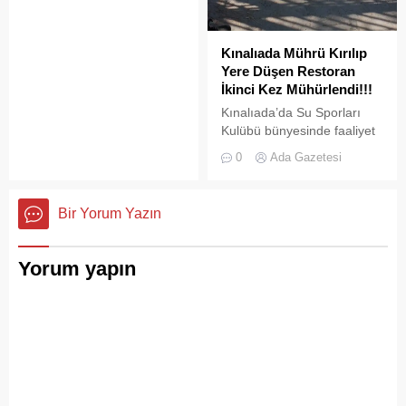
Kınalıada Mührü Kırılıp
Yere Düşen Restoran
İkinci Kez Mühürlendi!!!
Kınalıada’da Su Sporları
Kulübü bünyesinde faaliyet
gösteren bir restoran,
0
Ada Gazetesi
ruhsat usulsüzlüğü ve adres
uyuşmazlığı gerekçesiyle
Adalar Belediyesi tarafından
Bir Yorum Yazın
mühürlendi.
Yorum yapın