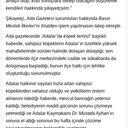
amaçlı olup, kötü sonuçlara sebep olacağını düşünerek
kendileri hakkında şikayetçiyim.”
Şikayetçi,
Ada Gazetesi
sorumluları hakkında
Basın
Meslek İlkeleri’
ni ihlalden işlem yapılmasını talep etmiştir.
Ada
gazetesinde
‘Adalar’da köpek terörü!’
başlıklı
haberde, sahipsiz köpeklerin Adalar’ın özellikle yüksek
mahallelerinde sürüler halinde dolaşan dolaştığı; son
dönemlerde ilçe merkezindeki cadde ve sokaklarda da
dolaşmaya başladığı; bunun ilçe halkı için tehlike
oluşturduğu savunulmuştur.
Adalar halkının sayıları hızla artan sahipsiz
köpeklerden
rahatsız olduğu
ve yetkililerin
önlem
almasını
istediği haberde, mevcut barınağın yetersiz
kaldığı, belediyenin maddi gücünün sorunu çözmeye
yetmediği ve Adalar Kaymakamı
Dr. Mustafa Ayhan
’ın
soruna el attığı sorunun bu hafta içinde çözüme