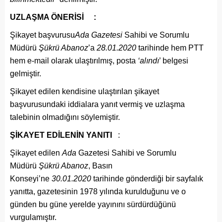
UZLAŞMA ÖNERİSİ :
Şikayet başvurusu
Ada
Gazetesi
Sahibi ve Sorumlu
Müdürü
Şükrü Abanoz
’a
28.01.2020
tarihinde hem PTT
hem e-mail olarak ulaştırılmış, posta
‘alındı
’ belgesi
gelmiştir.
Şikayet edilen kendisine ulaştırılan şikayet
başvurusundaki iddialara yanıt vermiş ve uzlaşma
talebinin olmadığını söylemiştir.
ŞİKAYET EDİLENİN YANITI
:
Şikayet edilen
Ada
Gazetesi Sahibi ve Sorumlu
Müdürü
Şükrü Abanoz
, Basın
Konseyi’ne
30.01.2020
tarihinde gönderdiği bir sayfalık
yanıtta, gazetesinin 1978 yılında kurulduğunu ve o
günden bu güne yerelde yayınını sürdürdüğünü
vurgulamıştır.