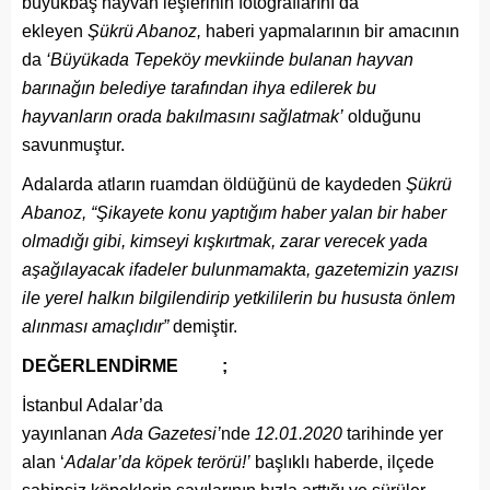
büyükbaş hayvan leşlerinin fotoğraflarını da
ekleyen
Şükrü Abanoz,
haberi yapmalarının bir amacının
da
‘Büyükada Tepeköy mevkiinde bulanan hayvan
barınağın belediye tarafından ihya edilerek bu
hayvanların orada bakılmasını sağlatmak’
olduğunu
savunmuştur.
Adalarda atların ruamdan öldüğünü de kaydeden
Şükrü
Abanoz, “Şikayete konu yaptığım haber yalan bir haber
olmadığı gibi, kimseyi kışkırtmak, zarar verecek yada
aşağılayacak ifadeler bulunmamakta, gazetemizin yazısı
ile yerel halkın bilgilendirip yetkililerin bu hususta önlem
alınması amaçlıdır”
demiştir.
DEĞERLENDİRME ;
İstanbul Adalar’da
yayınlanan
Ada
Gazetesi’
nde
12.01.2020
tarihinde yer
alan ‘
Adalar’da köpek terörü!’
başlıklı haberde, ilçede