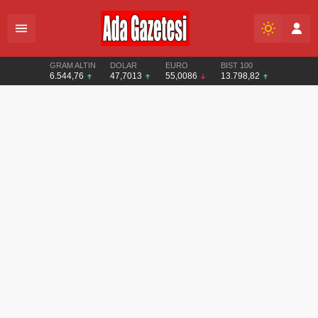
GRAM ALTIN
DOLAR
EURO
BIST 100
6.544,76
47,7013
55,0086
13.798,82