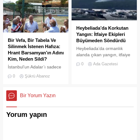
Heybeliada’da Korkutan
Yangın: İtfaiye Ekipleri
Bir Vefa, Bir Tabela Ve
Büyümeden Söndürdü
Silinmek İstenen Hafıza:
Heybeliada’da ormanlık
Hrant Barsamyan’ın Adını
alanda çıkan yangın, itfaiye
Kim, Neden Sildi?
ekiplerinin hızlı müdahalesi
0
Ada Gazetesi
İstanbul’un Adalar’ı sadece
sayesinde büyümeden ve
vapurların yanaştığı,
olası bir faciaya
0
Şükrü Abanoz
yazlıkçıların nefes aldığı
dönüşmeden söndürüldü.
toprak parçaları değildir;
aynı zamanda bu şehrin çok
Bir Yorum Yazın
kültürlü hafızası,
hoşgörünün ve ortak
yaşamın en canlı
Yorum yapın
tanıklarıdır.