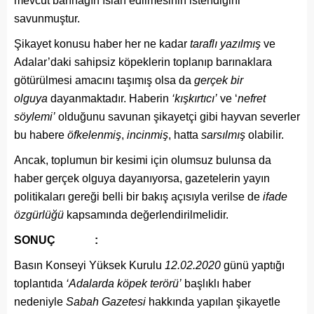
mevcut barınağın ıslah edilmesinin istendiğini
savunmuştur.
Şikayet konusu haber her ne kadar
taraflı yazılmış
ve
Adalar’daki sahipsiz köpeklerin toplanıp barınaklara
götürülmesi amacını taşımış olsa da
gerçek bir
olguya
dayanmaktadır. Haberin
‘kışkırtıcı’
ve ‘
nefret
söylemi’
olduğunu savunan şikayetçi gibi hayvan severler
bu habere
öfkelenmiş
,
incinmiş
, hatta
sarsılmış
olabilir.
Ancak, toplumun bir kesimi için olumsuz bulunsa da
haber gerçek olguya dayanıyorsa, gazetelerin yayın
politikaları gereği belli bir bakış açısıyla verilse de
ifade
özgürlüğü
kapsamında değerlendirilmelidir.
SONUÇ :
Basın Konseyi Yüksek Kurulu
12.02.2020
günü yaptığı
toplantıda
‘Adalarda köpek terörü’
başlıklı haber
nedeniyle
Sabah Gazetesi
hakkında yapılan şikayetle