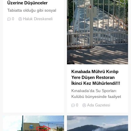
Üzerine Düşünceler
Tabiatta olduğu gibi sosyal
hayatta da boşluklar uzun
0
Haluk Direskeneli
süre karşılıksız kalmaz;
boşaltılan her alan, kısa
süre sonra yeni biçimlerle
doldurulmaya adaydır.
Kınalıada Mührü Kırılıp
Yere Düşen Restoran
İkinci Kez Mühürlendi!!!
Kınalıada’da Su Sporları
Kulübü bünyesinde faaliyet
gösteren bir restoran,
0
Ada Gazetesi
ruhsat usulsüzlüğü ve adres
uyuşmazlığı gerekçesiyle
Adalar Belediyesi tarafından
mühürlendi.