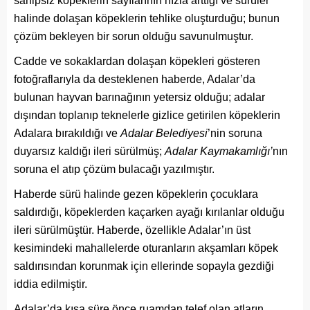
sahipsiz köpeklerin sayılarının hızla arttığı ve sürüler
halinde dolaşan köpeklerin tehlike oluşturduğu; bunun
çözüm bekleyen bir sorun olduğu savunulmuştur.
Cadde ve sokaklardan dolaşan köpekleri gösteren
fotoğraflarıyla da desteklenen haberde, Adalar’da
bulunan hayvan barınağının yetersiz olduğu; adalar
dışından toplanıp teknelerle gizlice getirilen köpeklerin
Adalara bırakıldığı ve
Adalar Belediyesi
’nin soruna
duyarsız kaldığı ileri sürülmüş;
Adalar Kaymakamlığı’
nın
soruna el atıp çözüm bulacağı yazılmıştır.
Haberde sürü halinde gezen köpeklerin çocuklara
saldırdığı, köpeklerden kaçarken ayağı kırılanlar olduğu
ileri sürülmüştür. Haberde, özellikle Adalar’ın üst
kesimindeki mahallelerde oturanların akşamları köpek
saldırısından korunmak için ellerinde sopayla gezdiği
iddia edilmiştir.
Adalar’da kısa süre önce ruamdan telef olan atların