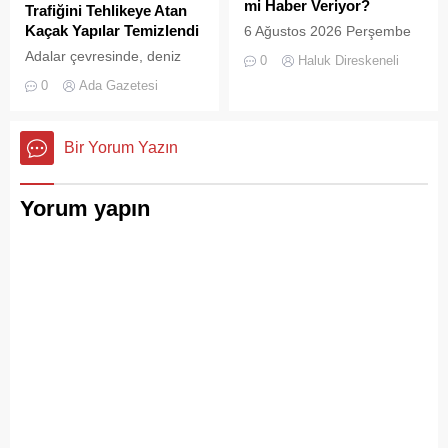
mi Haber Veriyor?
Trafiğini Tehlikeye Atan
çaldığını gösteriyor. Çöpler
Kaçak Yapılar Temizlendi
6 Ağustos 2026 Perşembe
Konteynerlere Sığmıyor,...
günü öğle saatlerinde, saat
Adalar çevresinde, deniz
0
Haluk Direskeneli
14:00 sularında Büyükada
trafiğini tehlikeye sokan ve
0
Ada Gazetesi
semalarında doğanın en
çevre kirliliğine neden olan
görkemli görsel
usulsüz tonozlara yönelik
şölenlerinden biri yaşandı.
geniş çaplı bir temizlik ve
Bir Yorum Yazın
denetim operasyonu
gerçekleştirildi.
Yorum yapın