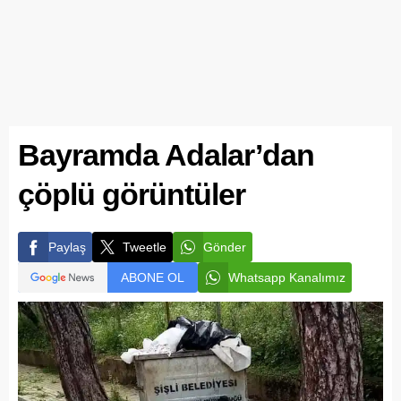
Bayramda Adalar’dan
çöplü görüntüler
Paylaş
Tweetle
Gönder
ABONE OL
Whatsapp Kanalımız