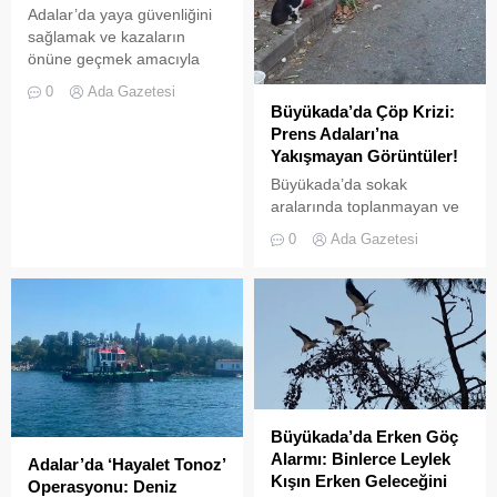
Denizlerdeki biyoçeşitliliğin
Adalar’da yaya güvenliğini
insan...
sağlamak ve kazaların
önüne geçmek amacıyla
getirilen “elektrikli bisiklet
0
Ada Gazetesi
kiralama yasağı” adeta hiçe
Büyükada’da Çöp Krizi:
sayılıyor. Kameralara
Prens Adaları’na
yansıyan son görüntüler,
Yakışmayan Görüntüler!
yasağın delindiğini ve
Büyükada’da sokak
denetimlerin yetersiz
aralarında toplanmayan ve
kaldığını bir kez daha gözler
biriken çöpler vatandaşların
önüne serdi. Adalar’da
0
Ada Gazetesi
tepkisine neden
UKOME (Ulaşım
oluyor.Özellikle yaz
Koordinasyon Merkezi)
aylarında hem yerli hem de
kararları doğrultusunda
yabancı turistlerin akınına
ticari amaçlı elektrikli bisiklet
uğrayan Büyükada’da,
ve scooter kiralama
çevre temizliği konusunda
faaliyetleri yasaklanmış
yaşanan aksaklıklar adeta
durumda....
pes dedirtti. Adanın tarihi ve
doğal güzellikleriyle süslü
Büyükada’da Erken Göç
sokaklarından yansıyan son
Alarmı: Binlerce Leylek
Adalar’da ‘Hayalet Tonoz’
görüntüler, çevre sağlığı
Kışın Erken Geleceğini
Operasyonu: Deniz
açısından tehlike çanlarının