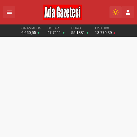
GRAM ALTIN
DOLAR
EURO
BIST 100
6.660,55
47,7111
55,1881
13.779,39