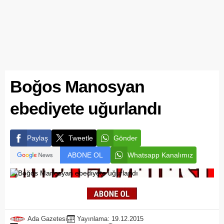
Boğos Manosyan
ebediyete uğurlandı
Paylaş
Tweetle
Gönder
ABONE OL
Whatsapp Kanalımız
Ada Gazetesi
Yayınlama: 19.12.2015