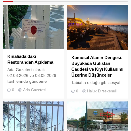
Kınalıada’daki
Kamusal Alanın Dengesi:
Restorandan Açıklama
Büyükada Gülistan
Caddesi ve Kıyı Kullanımı
Ada Gazetesi olarak
Üzerine Düşünceler
02.08.2026 ve 03.08.2026
tarihlerinde gündeme
Tabiatta olduğu gibi sosyal
getirdiğimiz “Kınalıada’da
hayatta da boşluklar uzun
0
Ada Gazetesi
0
Haluk Direskeneli
Ruhsatsız Alkol Satan
süre karşılıksız kalmaz;
Restoran
boşaltılan her alan, kısa
Mühürlendi” ve “Kınalıada
süre sonra yeni biçimlerle
Mührü Kırılan Restoran
doldurulmaya adaydır.
İkinci Kez
Mühürlendi” başlıklı
haberlerimizin ardından,