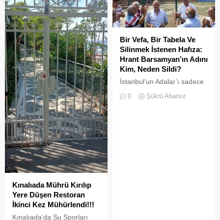
ilgili işletme (Armise
Restoran) tarafından
tarafımıza bir açıklama
gönderilmiştir. Ada Gazetesi
Bir Vefa, Bir Tabela Ve
olarak şeffaf habercilik
Silinmek İstenen Hafıza:
anlayışımız, tarafsızlık
Hrant Barsamyan’ın Adını
ilkemiz ve en önemlisi basın
Kim, Neden Sildi?
meslek etiğinin gereği olan
İstanbul’un Adalar’ı sadece
“cevap hakkına”
vapurların yanaştığı,
duyduğumuz...
0
Şükrü Abanoz
yazlıkçıların nefes aldığı
toprak parçaları değildir;
aynı zamanda bu şehrin çok
kültürlü hafızası,
hoşgörünün ve ortak
yaşamın en canlı
tanıklarıdır.
Kınalıada Mührü Kırılıp
Yere Düşen Restoran
İkinci Kez Mühürlendi!!!
Kınalıada’da Su Sporları