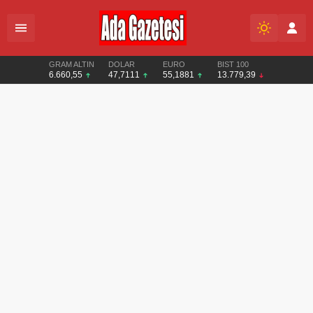
GRAM ALTIN
DOLAR
EURO
BIST 100
6.660,55
47,7111
55,1881
13.779,39