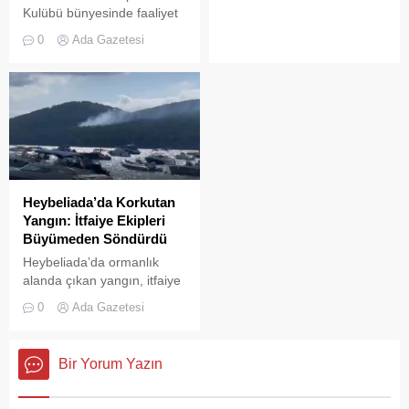
Kulübü bünyesinde faaliyet
gösteren bir restoran,
0
Ada Gazetesi
ruhsat usulsüzlüğü ve adres
uyuşmazlığı gerekçesiyle
Adalar Belediyesi tarafından
mühürlendi.
Heybeliada’da Korkutan
Yangın: İtfaiye Ekipleri
Büyümeden Söndürdü
Heybeliada’da ormanlık
alanda çıkan yangın, itfaiye
ekiplerinin hızlı müdahalesi
0
Ada Gazetesi
sayesinde büyümeden ve
olası bir faciaya
dönüşmeden söndürüldü.
Bir Yorum Yazın