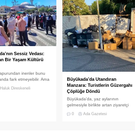
a’nın Sessiz Vedası:
n Bir Yaşam Kültürü
apurundan inenler bunu
Büyükada’da Utandıran
k anda fark etmeyebilir. Ama
Manzara: Turistlerin Güzergahı
yı elli, altmış yıldır
Haluk Direskeneli
Çöplüğe Döndü
r bilir; adanın sesi ve
 değişti
Büyükada’da, yaz aylarının
gelmesiyle birlikte artan ziyaretçi
yoğunluğu, temizlik ve çöp toplama
0
Ada Gazetesi
hizmetlerindeki aksaklıkları bir kez
daha gözler önüne serdi.