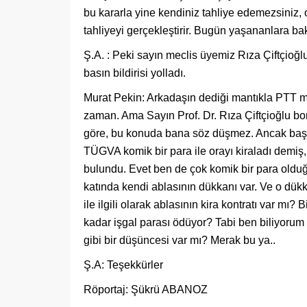
bu kararla yine kendiniz tahliye edemezsiniz, 
tahliyeyi gerçekleştirir. Bugün yaşananlara b
Ş.A. : Peki sayın meclis üyemiz Rıza Çiftçioğl
basın bildirisi yolladı.
Murat Pekin: Arkadaşın dediği mantıkla PTT m
zaman. Ama Sayın Prof. Dr. Rıza Çiftçioğlu bo
göre, bu konuda bana söz düşmez. Ancak başk
TÜGVA komik bir para ile orayı kiraladı demiş
bulundu. Evet ben de çok komik bir para olduğ
katında kendi ablasının dükkanı var. Ve o dükk
ile ilgili olarak ablasının kira kontratı var mı
kadar işgal parası ödüyor? Tabi ben biliyorum
gibi bir düşüncesi var mı? Merak bu ya..
Ş.A: Teşekkürler
Röportaj: Şükrü ABANOZ