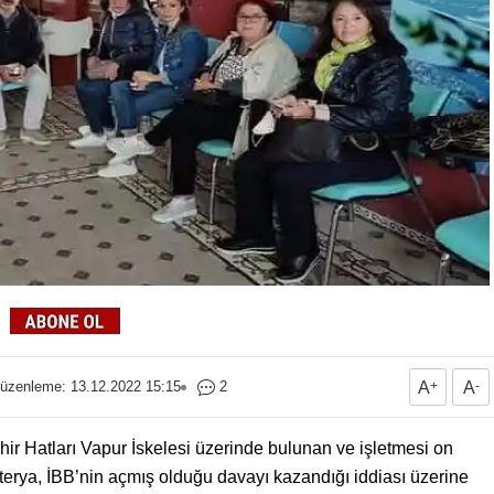
üzenleme: 13.12.2022 15:15
2
A
+
A
-
r Hatları Vapur İskelesi üzerinde bulunan ve işletmesi on
terya, İBB’nin açmış olduğu davayı kazandığı iddiası üzerine