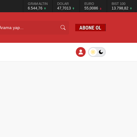
GRAM ALTIN
DOLAR
EURO
BIST 100
6.544,76
47,7013
55,0086
13.798,82