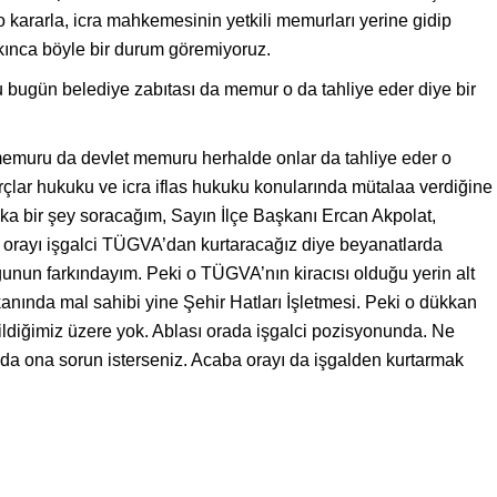
o kararla, icra mahkemesinin yetkili memurları yerine gidip
akınca böyle bir durum göremiyoruz.
u bugün belediye zabıtası da memur o da tahliye eder diye bir
emuru da devlet memuru herhalde onlar da tahliye eder o
rçlar hukuku ve icra iflas hukuku konularında mütalaa verdiğine
a bir şey soracağım, Sayın İlçe Başkanı Ercan Akpolat,
, orayı işgalci TÜGVA’dan kurtaracağız diye beyanatlarda
unun farkındayım. Peki o TÜGVA’nın kiracısı olduğu yerin alt
anında mal sahibi yine Şehir Hatları İşletmesi. Peki o dükkan
? Bildiğimiz üzere yok. Ablası orada işgalci pozisyonunda. Ne
 da ona sorun isterseniz. Acaba orayı da işgalden kurtarmak