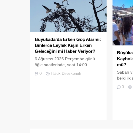
Büyükada’da Erken Göç Alarmı:
Binlerce Leylek Kışın Erken
Geleceğini mi Haber Veriyor?
Büyükad
Kaybola
6 Ağustos 2026 Perşembe günü
mü?
öğle saatlerinde, saat 14:00
sularında Büyükada semalarında
Sabah v
0
Haluk Direskeneli
doğanın en görkemli görsel
belki il
şölenlerinden biri yaşandı.
Büyükada’
0
tanıyanla
adımları