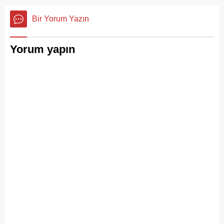
ve çöp toplama
hizmetlerindeki aksaklıkları
Bir Yorum Yazın
bir kez daha gözler önüne
serdi.
Yorum yapın