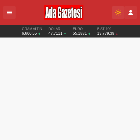
GRAM ALTIN
DOLAR
EURO
BIST 100
6.660,55
47,7111
55,1881
13.779,39