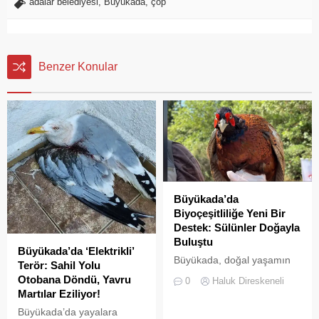
adalar belediyesi
,
Büyükada
,
çöp
Benzer Konular
Büyükada’da
Biyoçeşitliliğe Yeni Bir
Destek: Sülünler Doğayla
Buluştu
Büyükada’da ‘Elektrikli’
Büyükada, doğal yaşamın
Terör: Sahil Yolu
korunması ve biyolojik
Otobana Döndü, Yavru
0
Haluk Direskeneli
çeşitliliğin
Martılar Eziliyor!
zenginleştirilmesine yönelik
Büyükada’da yayalara
önemli bir uygulamaya daha