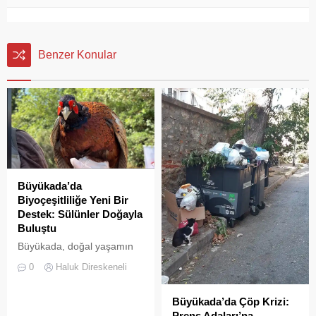
Benzer Konular
Büyükada’da
Biyoçeşitliliğe Yeni Bir
Destek: Sülünler Doğayla
Buluştu
Büyükada, doğal yaşamın
korunması ve biyolojik
0
Haluk Direskeneli
çeşitliliğin
zenginleştirilmesine yönelik
Büyükada’da Çöp Krizi:
önemli bir uygulamaya daha
Prens Adaları’na