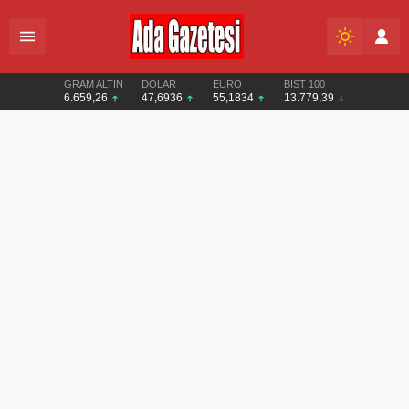
GRAM ALTIN
DOLAR
EURO
BIST 100
6.659,26
47,6936
55,1834
13.779,39