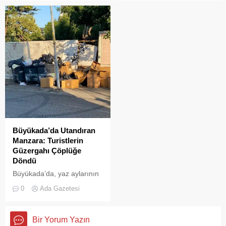
tanıyanlar bilir; adanın sesi
şölenlerinden biri yaşandı.
ve adımları değişti
Büyükada’da Utandıran
Manzara: Turistlerin
Güzergahı Çöplüğe
Döndü
Büyükada’da, yaz aylarının
gelmesiyle birlikte artan
0
Ada Gazetesi
ziyaretçi yoğunluğu, temizlik
ve çöp toplama
hizmetlerindeki aksaklıkları
Bir Yorum Yazın
bir kez daha gözler önüne