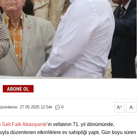
üzenleme: 27.05.2025 12:54
0
A
+
A
-
n
Sait Faik Abasıyanık
’ın vefatının 71. yıl dönümünde,
yla düzenlenen etkinliklere ev sahipliği yaptı. Gün boyu süren