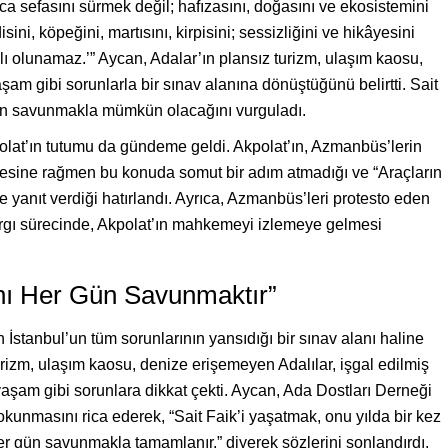
ca sefasını sürmek değil; hafızasını, doğasını ve ekosistemini
ini, köpeğini, martısını, kirpisini; sessizliğini ve hikâyesini
 olunamaz.’” Aycan, Adalar’ın plansız turizm, ulaşım kaosu,
yaşam gibi sorunlarla bir sınav alanına dönüştüğünü belirtti. Sait
gün savunmakla mümkün olacağını vurguladı.
olat’ın tutumu da gündeme geldi. Akpolat’ın, Azmanbüs’lerin
emesine rağmen bu konuda somut bir adım atmadığı ve “Araçların
re yanıt verdiği hatırlandı. Ayrıca, Azmanbüs’leri protesto eden
yargı sürecinde, Akpolat’ın mahkemeyi izlemeye gelmesi
ını Her Gün Savunmaktır”
İstanbul’un tüm sorunlarının yansıdığı bir sınav alanı haline
turizm, ulaşım kaosu, denize erişemeyen Adalılar, işgal edilmiş
l yaşam gibi sorunlara dikkat çekti. Aycan, Ada Dostları Derneği
kunmasını rica ederek, “Sait Faik’i yaşatmak, onu yılda bir kez
r gün savunmakla tamamlanır,” diyerek sözlerini sonlandırdı.