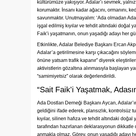
kültürümüze yakışıyor. Adalar’ı sevmek, yalnız
korumaktır. İnsanı kadar ağacını, ormanını, kedis
savunmaktır. Unutmayalım: ‘Ada olmadan Adalı
işgal edilmiş kıyılar ve tehdit altındaki doğal 
Faik’i yaşatmanın, onun yaşadığı adayı her 
Etkinlikte, Adalar Belediye Başkanı Ercan Akp
Adalar’a getirilmesine karşı çıkacağını söyl
önüne yatsam trafik kapanır” diyerek eleştirile
aktivistlerin gözaltına alınmasıyla başlayan 
“samimiyetsiz” olarak değerlendirildi.
“Sait Faik’i Yaşatmak, Adas
Ada Dostları Derneği Başkanı Aycan, Adalar’ın 
geldiğini ifade ederek, plansızlık, kontrolsüz 
kıyılar, silinen hafıza ve tehdit altındaki doğa
tarafından hazırlanan deklarasyonun dikkatle o
anmakla olmaz. Görev, onun yaşadığı adayı he