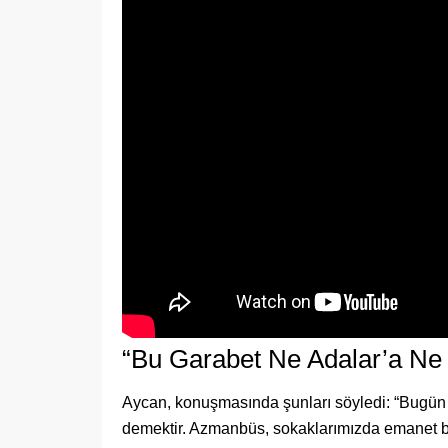
“Bu Garabet Ne Adalar’a Ne 
Aycan, konuşmasında şunları söyledi: “Bugün
demektir. Azmanbüs, sokaklarımızda emanet bir