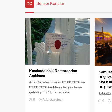
Benzer Konular
Kınalıada’daki Restorandan
Kamusal
Açıklama
Büyükad
Kıyı Ku
Ada Gazetesi olarak 02.08.2026 ve
Düşünc
03.08.2026 tarihlerinde gündeme
getirdiğimiz “Kınalıada’da
Tabiatta
Ruhsatsız Alkol Satan Restoran
da boşlu
0
Ada Gazetesi
0
Mühürlendi” ve “Kınalıada Mührü
kalmaz; 
Kırılan Restoran İkinci Kez
süre son