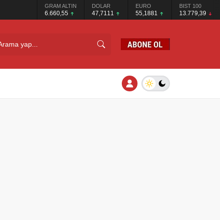
GRAM ALTIN
DOLAR
EURO
BIST 100
6.660,55
47,7111
55,1881
13.779,39