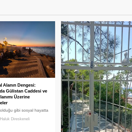
 Alanın Dengesi:
a Gülistan Caddesi ve
llanımı Üzerine
eler
 olduğu gibi sosyal hayatta
klar uzun süre karşılıksız
Haluk Direskeneli
boşaltılan her alan, kısa
ra yeni biçimlerle