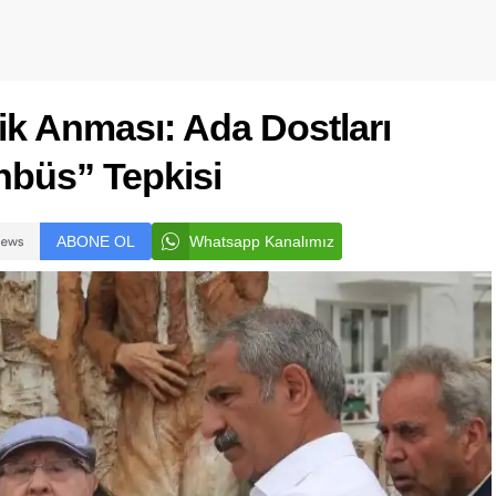
ik Anması: Ada Dostları
büs” Tepkisi
ABONE OL
Whatsapp Kanalımız