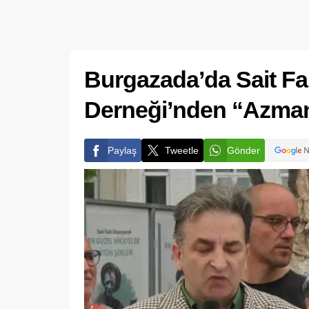
Burgazada’da Sait Fa
Derneği’nden “Azman
Paylaş
Tweetle
Gönder