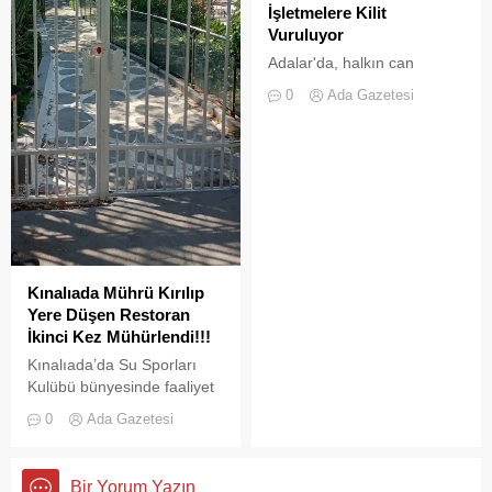
anlayışımız, tarafsızlık
İşletmelere Kilit
ilkemiz ve en önemlisi basın
Vuruluyor
meslek etiğinin gereği olan
Adalar'da, halkın can
“cevap hakkına”
güvenliğini sağlamak ve
duyduğumuz...
0
Ada Gazetesi
haksız işgallerin önüne
geçmek amacıyla geniş
çaplı bir denetim
operasyonu başlatıldı.
Kınalıada Mührü Kırılıp
Yere Düşen Restoran
İkinci Kez Mühürlendi!!!
Kınalıada’da Su Sporları
Kulübü bünyesinde faaliyet
gösteren bir restoran,
0
Ada Gazetesi
ruhsat usulsüzlüğü ve adres
uyuşmazlığı gerekçesiyle
Adalar Belediyesi tarafından
Bir Yorum Yazın