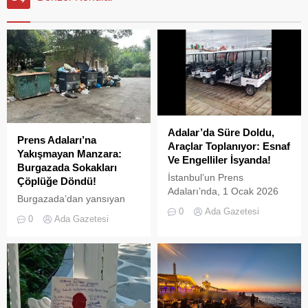
Adalar’da Süre Doldu,
Prens Adaları’na
Araçlar Toplanıyor: Esnaf
Yakışmayan Manzara:
Ve Engelliler İsyanda!
Burgazada Sokakları
İstanbul’un Prens
Çöplüğe Döndü!
Adaları’nda, 1 Ocak 2026
Burgazada’dan yansıyan
tarihinde yürürlüğe giren ve
0
Ada Gazetesi
son görüntüler pes dedirtti.
L2 sınıfı (3 tekerlekli)
0
Ada Gazetesi
Adanın sokaklarında dağ
elektrikli araçların
gibi biriken çöpler, plastik
kullanımını yasaklayan
kasalar ve tahta paletler
UKOME kararının ardından
hem ada sakinlerini hem de
tanınan ek süre sona erdi.
ziyaretçileri isyan ettirdi.
İki kez uzatılarak 31
Sokaklar Hurdalığı Andırıyor
Temmuz 2026 tarihine