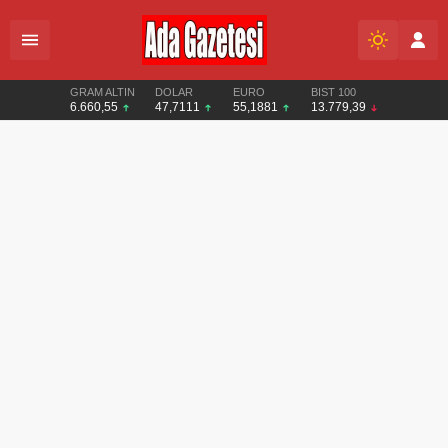
GRAM ALTIN
DOLAR
EURO
BIST 100
6.660,55
47,7111
55,1881
13.779,39