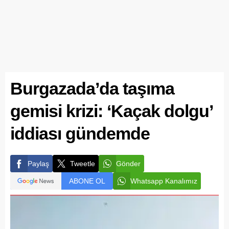
Burgazada’da taşıma
gemisi krizi: ‘Kaçak dolgu’
iddiası gündemde
Paylaş
Tweetle
Gönder
ABONE OL
Whatsapp Kanalımız