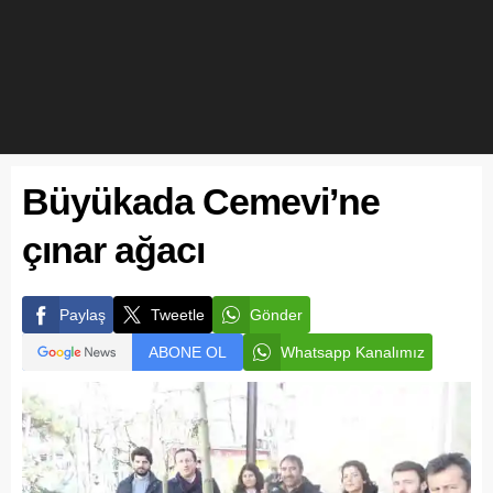
Büyükada Cemevi’ne
çınar ağacı
Paylaş
Tweetle
Gönder
ABONE OL
Whatsapp Kanalımız