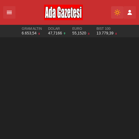
GRAM ALTIN
DOLAR
EURO
BIST 100
6.653,54
47,7166
55,1520
13.779,39