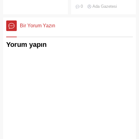
ve adımları değişti
gelmesiyle birlikte artan
0
Ada Gazetesi
ziyaretçi yoğunluğu, temizlik
ve çöp toplama
hizmetlerindeki aksaklıkları
Bir Yorum Yazın
bir kez daha gözler önüne
serdi.
Yorum yapın