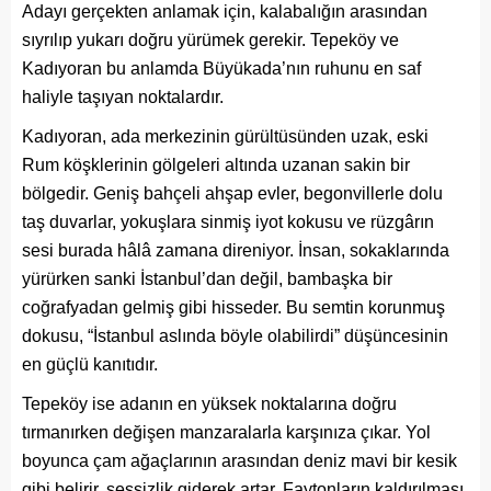
Adayı gerçekten anlamak için, kalabalığın arasından
sıyrılıp yukarı doğru yürümek gerekir. Tepeköy ve
Kadıyoran bu anlamda Büyükada’nın ruhunu en saf
haliyle taşıyan noktalardır.
Kadıyoran, ada merkezinin gürültüsünden uzak, eski
Rum köşklerinin gölgeleri altında uzanan sakin bir
bölgedir. Geniş bahçeli ahşap evler, begonvillerle dolu
taş duvarlar, yokuşlara sinmiş iyot kokusu ve rüzgârın
sesi burada hâlâ zamana direniyor. İnsan, sokaklarında
yürürken sanki İstanbul’dan değil, bambaşka bir
coğrafyadan gelmiş gibi hisseder. Bu semtin korunmuş
dokusu, “İstanbul aslında böyle olabilirdi” düşüncesinin
en güçlü kanıtıdır.
Tepeköy ise adanın en yüksek noktalarına doğru
tırmanırken değişen manzaralarla karşınıza çıkar. Yol
boyunca çam ağaçlarının arasından deniz mavi bir kesik
gibi belirir, sessizlik giderek artar. Faytonların kaldırılması