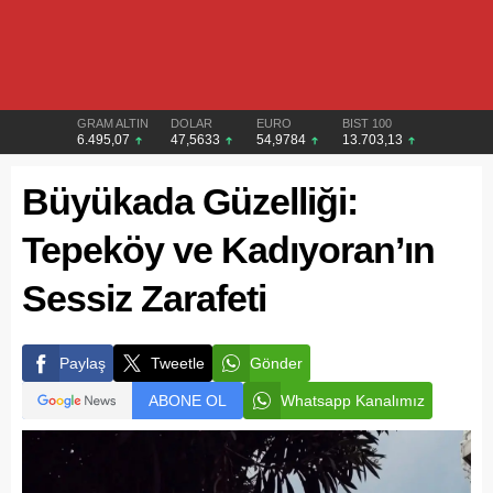
GRAM ALTIN
DOLAR
EURO
BIST 100
6.495,07
47,5633
54,9784
13.703,13
Büyükada Güzelliği:
Tepeköy ve Kadıyoran’ın
Sessiz Zarafeti
Paylaş
Tweetle
Gönder
ABONE OL
Whatsapp Kanalımız