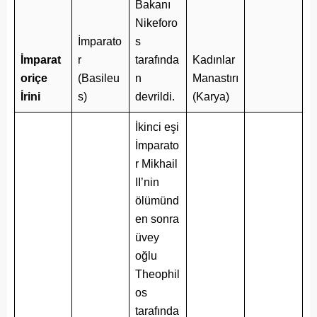
Bakanı
Nikeforo
İmparato
s
İmparat
r
tarafında
Kadınlar
oriçe
(Basileu
n
Manastırı
İrini
s)
devrildi.
(Karya)
İkinci eşi
İmparato
r Mikhail
II’nin
ölümünd
en sonra
üvey
oğlu
Theophil
os
tarafında