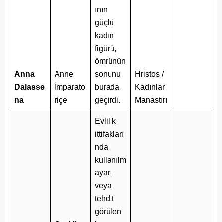
ının
güçlü
kadın
figürü,
ömrünün
Anna
Anne
sonunu
Hristos /
Dalasse
İmparato
burada
Kadınlar
na
riçe
geçirdi.
Manastırı
Evlilik
ittifakları
nda
kullanılm
ayan
veya
tehdit
görülen