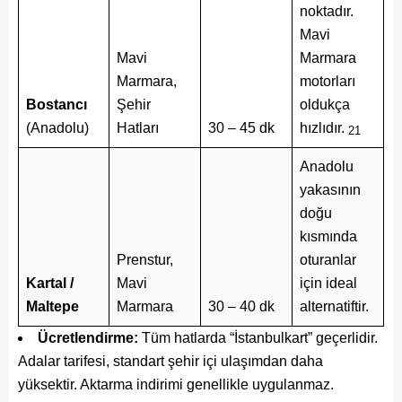
noktadır.
Mavi
Mavi
Marmara
Marmara,
motorları
Bostancı
Şehir
oldukça
(Anadolu)
Hatları
30 – 45 dk
hızlıdır.
21
Anadolu
yakasının
doğu
kısmında
Prenstur,
oturanlar
Kartal /
Mavi
için ideal
Maltepe
Marmara
30 – 40 dk
alternatiftir.
Ücretlendirme:
Tüm hatlarda “İstanbulkart” geçerlidir.
Adalar tarifesi, standart şehir içi ulaşımdan daha
yüksektir. Aktarma indirimi genellikle uygulanmaz.