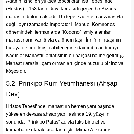
Adanın ikinci en yüksek tepesi olan İsa Tepesi’nde
(Hristos), 1158 tarihli kayıtlarda adı geçen bir Bizans
manastırı bulunmaktadır. Bu tepe, sadece manzarasıyla
değil, aynı zamanda İmparator I. Manuel Komnenos
dönemindeki fermanlarda “Kodono” ismiyle anılan
manastırların varlığıyla da önem taşır. İrini’nin naaşının
buraya defnedilmiş olabileceğine dair iddialar, burayı
Kadınlar Manastırı anlatısının bir parçası haline getirir.
16
Manastır arazisi, çam ormanları içinde huzurlu bir inziva
köşesidir.
5.2. Prinkipo Rum Yetimhanesi (Ahşap
Dev)
Hristos Tepesi’nde, manastırın hemen yanı başında
yükselen devasa ahşap yapı, aslında 19. yüzyılın
sonunda “Prinkipo Palas” adıyla lüks bir otel ve
kumarhane olarak tasarlanmıştır. Mimar Alexander