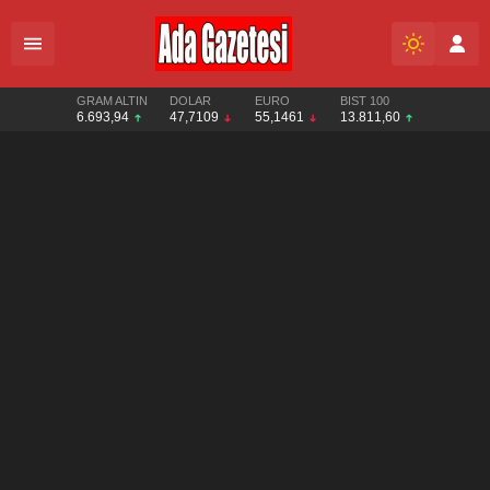
GRAM ALTIN
DOLAR
EURO
BIST 100
6.693,94
47,7109
55,1461
13.811,60