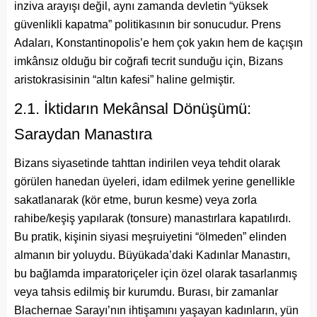
inziva arayışı değil, aynı zamanda devletin “yüksek
güvenlikli kapatma” politikasının bir sonucudur. Prens
Adaları, Konstantinopolis’e hem çok yakın hem de kaçışın
imkânsız olduğu bir coğrafi tecrit sunduğu için, Bizans
aristokrasisinin “altın kafesi” haline gelmiştir.
2.1. İktidarın Mekânsal Dönüşümü:
Saraydan Manastıra
Bizans siyasetinde tahttan indirilen veya tehdit olarak
görülen hanedan üyeleri, idam edilmek yerine genellikle
sakatlanarak (kör etme, burun kesme) veya zorla
rahibe/keşiş yapılarak (tonsure) manastırlara kapatılırdı.
Bu pratik, kişinin siyasi meşruiyetini “ölmeden” elinden
almanın bir yoluydu. Büyükada’daki Kadınlar Manastırı,
bu bağlamda imparatoriçeler için özel olarak tasarlanmış
veya tahsis edilmiş bir kurumdu. Burası, bir zamanlar
Blachernae Sarayı’nın ihtişamını yaşayan kadınların, yün