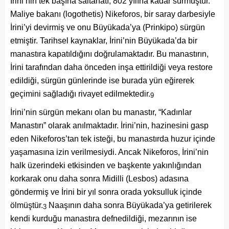
İrini’nin tek başına saltanatı, 802 yılına kadar sürmüştür.
Maliye bakanı (logothetis) Nikeforos, bir saray darbesiyle
İrini’yi devirmiş ve onu Büyükada’ya (Prinkipo) sürgün
etmiştir. Tarihsel kaynaklar, İrini’nin Büyükada’da bir
manastıra kapatıldığını doğrulamaktadır. Bu manastırın,
İrini tarafından daha önceden inşa ettirildiği veya restore
edildiği, sürgün günlerinde ise burada yün eğirerek
geçimini sağladığı rivayet edilmektedir.
9
İrini’nin sürgün mekanı olan bu manastır, “Kadınlar
Manastırı” olarak anılmaktadır. İrini’nin, hazinesini gasp
eden Nikeforos’tan tek isteği, bu manastırda huzur içinde
yaşamasına izin verilmesiydi. Ancak Nikeforos, İrini’nin
halk üzerindeki etkisinden ve başkente yakınlığından
korkarak onu daha sonra Midilli (Lesbos) adasına
göndermiş ve İrini bir yıl sonra orada yoksulluk içinde
ölmüştür.
Naaşının daha sonra Büyükada’ya getirilerek
3
kendi kurduğu manastıra defnedildiği, mezarının ise