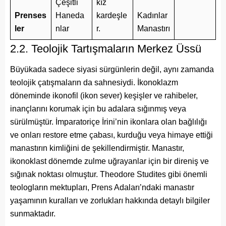
Çeşitli
kız
Prenses
Haneda
kardeşle
Kadınlar
ler
nlar
r.
Manastırı
2.2. Teolojik Tartışmaların Merkez Üssü
Büyükada sadece siyasi sürgünlerin değil, aynı zamanda
teolojik çatışmaların da sahnesiydi. İkonoklazm
döneminde ikonofil (ikon sever) keşişler ve rahibeler,
inançlarını korumak için bu adalara sığınmış veya
sürülmüştür. İmparatoriçe İrini’nin ikonlara olan bağlılığı
ve onları restore etme çabası, kurduğu veya himaye ettiği
manastırın kimliğini de şekillendirmiştir. Manastır,
ikonoklast dönemde zulme uğrayanlar için bir direniş ve
sığınak noktası olmuştur. Theodore Studites gibi önemli
teologların mektupları, Prens Adaları’ndaki manastır
yaşamının kuralları ve zorlukları hakkında detaylı bilgiler
sunmaktadır.