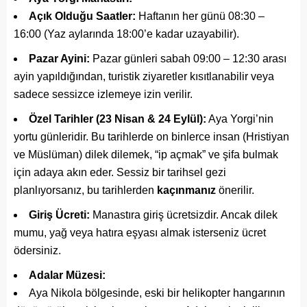
Açık Olduğu Saatler:
Haftanın her günü 08:30 –
16:00 (Yaz aylarında 18:00’e kadar uzayabilir).
Pazar Ayini:
Pazar günleri sabah 09:00 – 12:30 arası
ayin yapıldığından, turistik ziyaretler kısıtlanabilir veya
sadece sessizce izlemeye izin verilir.
Özel Tarihler (23 Nisan & 24 Eylül):
Aya Yorgi’nin
yortu günleridir. Bu tarihlerde on binlerce insan (Hristiyan
ve Müslüman) dilek dilemek, “ip açmak” ve şifa bulmak
için adaya akın eder. Sessiz bir tarihsel gezi
planlıyorsanız, bu tarihlerden
kaçınmanız
önerilir.
Giriş Ücreti:
Manastıra giriş ücretsizdir. Ancak dilek
mumu, yağ veya hatıra eşyası almak isterseniz ücret
ödersiniz.
Adalar Müzesi:
Aya Nikola bölgesinde, eski bir helikopter hangarının