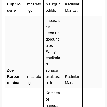
Euphro
İmparato
n sürgün
Kadınlar
syne
riçe
edildi.
Manastırı
İmparato
r VI.
Leon’un
dördünc
ü eşi.
Saray
entrikala
rı
Zoe
sonucu
Karbon
İmparato
uzaklaştı
Kadınlar
opsina
riçe
rıldı.
Manastırı
Komnen
os
hanedan