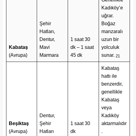
Kadıköy’e
uğrar.
Şehir
Boğaz
Hatları,
manzaralı
Dentur,
1 saat 30
uzun bir
Kabataş
Mavi
dk – 1 saat
yolculuk
(Avrupa)
Marmara
45 dk
sunar.
21
Kabataş
hattı ile
benzerdir,
genellikle
Kabataş
veya
Dentur,
Kadıköy
Beşiktaş
Şehir
1 saat 30
aktarmalıdır
(Avrupa)
Hatları
dk
.