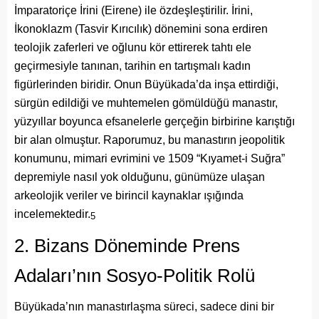
İmparatoriçe İrini (Eirene) ile özdeşleştirilir. İrini,
İkonoklazm (Tasvir Kırıcılık) dönemini sona erdiren
teolojik zaferleri ve oğlunu kör ettirerek tahtı ele
geçirmesiyle tanınan, tarihin en tartışmalı kadın
figürlerinden biridir. Onun Büyükada’da inşa ettirdiği,
sürgün edildiği ve muhtemelen gömüldüğü manastır,
yüzyıllar boyunca efsanelerle gerçeğin birbirine karıştığı
bir alan olmuştur. Raporumuz, bu manastırın jeopolitik
konumunu, mimari evrimini ve 1509 “Kıyamet-i Suğra”
depremiyle nasıl yok olduğunu, günümüze ulaşan
arkeolojik veriler ve birincil kaynaklar ışığında
incelemektedir.
5
2. Bizans Döneminde Prens
Adaları’nın Sosyo-Politik Rolü
Büyükada’nın manastırlaşma süreci, sadece dini bir