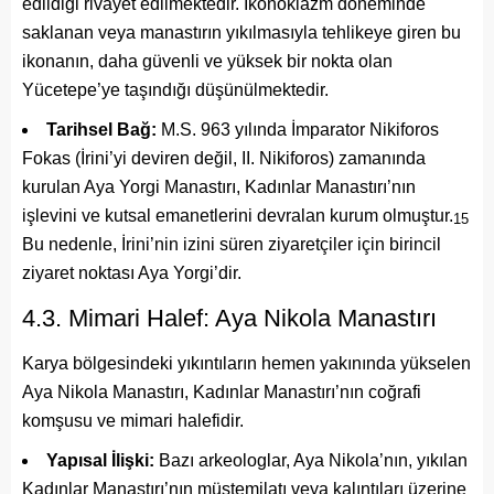
edildiği rivayet edilmektedir. İkonoklazm döneminde
saklanan veya manastırın yıkılmasıyla tehlikeye giren bu
ikonanın, daha güvenli ve yüksek bir nokta olan
Yücetepe’ye taşındığı düşünülmektedir.
Tarihsel Bağ:
M.S. 963 yılında İmparator Nikiforos
Fokas (İrini’yi deviren değil, II. Nikiforos) zamanında
kurulan Aya Yorgi Manastırı, Kadınlar Manastırı’nın
işlevini ve kutsal emanetlerini devralan kurum olmuştur.
15
Bu nedenle, İrini’nin izini süren ziyaretçiler için birincil
ziyaret noktası Aya Yorgi’dir.
4.3. Mimari Halef: Aya Nikola Manastırı
Karya bölgesindeki yıkıntıların hemen yakınında yükselen
Aya Nikola Manastırı, Kadınlar Manastırı’nın coğrafi
komşusu ve mimari halefidir.
Yapısal İlişki:
Bazı arkeologlar, Aya Nikola’nın, yıkılan
Kadınlar Manastırı’nın müştemilatı veya kalıntıları üzerine