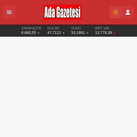
GRAM ALTIN
DOLAR
EURO
BIST 100
6.660,55
47,7111
55,1881
13.779,39