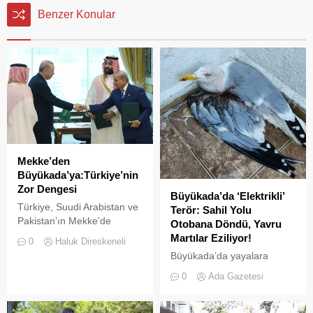
Benzer Konular
Mekke’den
Büyükada’ya:Türkiye’nin
Zor Dengesi
Büyükada’da ‘Elektrikli’
Türkiye, Suudi Arabistan ve
Terör: Sahil Yolu
Pakistan’ın Mekke’de
Otobana Döndü, Yavru
imzaladığı Ortak Savunma
Martılar Eziliyor!
0
Haluk Direskeneli
Anlaşması, bölgesel
Büyükada’da yayalara
güvenlik dengelerinde yeni
ayrılan sahil şeridi, kural
0
Ada Gazetesi
bir dönemin işareti olabilir.
tanımaz elektrikli araç
Anlaşmayı şimdiden “İslam
sürücüleri yüzünden adeta
NATO’su” olarak
ölüm yoluna dönüştü.