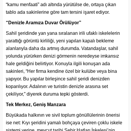
“kamu menfaati” adı altında yürütülse de, ortaya çıkan
tablo ada sakinlerine göre tam tersini işaret ediyor.
“Denizle Aramıza Duvar Örülüyor”
Sahil şeridinde yan yana sıralanan irili ufaklı iskelelerin
yarattığı görüntü kirliliği, yeni yapılan kapalı bekleme
alanlarıyla daha da artmış durumda. Vatandaşlar, sahil
yolunda yürürken denizi görmenin neredeyse imkansız
hale geldiğini belirtiyor. Konuyla ilgili konuşan ada
sakinleri, “Her firma kendine özel bir kulübe veya bina
yapıyor. Bu yapılar birleşince sahil şeridi denizden
koparılıyor. Adalının ve turistin denizle arasına set
çekiliyor,” diyerek duruma tepki gösterdi.
Tek Merkez, Geniş Manzara
Büyükada halkının ve sivil toplum gönüllülerinin önerisi
ise net: Kıyı şeridini yamalı bohçaya çeviren çoklu iskele
sistemi yerine, mevcut tarihi Şehir Hatları İskelesi’nin