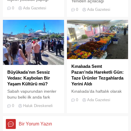
Yeniden açılacağı
Adalar hattında kaydedilen
iddialarıyla son dönemde
0
Ada Gazetesi
0
Ada Gazetesi
görüntüler "bu kadarına da
kamuoyunda sıkça tartışılan
pes" dedirtti
Heybeliada Ruhban Okulu,
TBMM gündemine taşındı
Kınalıada Semt
Büyükada’nın Sessiz
Pazarı’nda Hareketli Gün:
Vedası: Kaybolan Bir
Taze Ürünler Tezgahlarda
Yaşam Kültürü mü?
Yerini Aldı
Sabah vapurundan inenler
Kınalıada’da haftalık olarak
bunu belki ilk anda fark
kurulan semt pazarı, ada
0
Ada Gazetesi
etmeyebilir. Ama
sakinleri ve ziyaretçilerin
0
Haluk Direskeneli
Büyükada’yı elli, altmış yıldır
katılımıyla her zamanki
tanıyanlar bilir; adanın sesi
canlılığına ulaştı.
ve adımları değişti
Bir Yorum Yazın