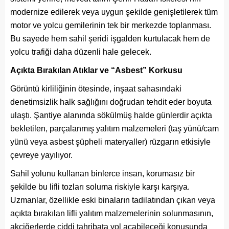
modernize edilerek veya uygun şekilde genişletilerek tüm
motor ve yolcu gemilerinin tek bir merkezde toplanması.
Bu sayede hem sahil şeridi işgalden kurtulacak hem de
yolcu trafiği daha düzenli hale gelecek.
Açıkta Bırakılan Atıklar ve “Asbest” Korkusu
Görüntü kirliliğinin ötesinde, inşaat sahasındaki
denetimsizlik halk sağlığını doğrudan tehdit eder boyuta
ulaştı. Şantiye alanında sökülmüş halde günlerdir açıkta
bekletilen, parçalanmış yalıtım malzemeleri (taş yünü/cam
yünü veya asbest şüpheli materyaller) rüzgarın etkisiyle
çevreye yayılıyor.
Sahil yolunu kullanan binlerce insan, korumasız bir
şekilde bu lifli tozları soluma riskiyle karşı karşıya.
Uzmanlar, özellikle eski binaların tadilatından çıkan veya
açıkta bırakılan lifli yalıtım malzemelerinin solunmasının,
akciğerlerde ciddi tahribata yol açabileceği konusunda