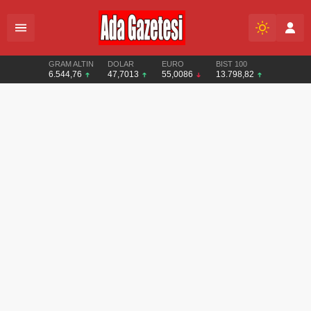
GRAM ALTIN
DOLAR
EURO
BIST 100
6.544,76
47,7013
55,0086
13.798,82