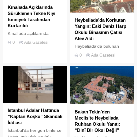
Kınalıada Açıklarında
Sürüklenen Tekne Kıyı
Emniyeti Tarafından
Heybeliada’da Korkutan
Kurtarıldı
Yangın: Eski Deniz Harp
Okulu Binasının Çatısı
Kınalıada açıklarında
Alev Aldı
makine arızası nedeniyle
0
Ada Gazetesi
denizde mahsur kalan bir
Heybeliada’da bulunan
tekne, Kıyı Emniyeti Genel
askeri okul binasının
0
Ada Gazetesi
Müdürlüğü (KEGM)
çatısında, tamirat
ekiplerinin zamanında
çalışmaları sırasında yangın
müdahalesiyle kurtarıldı.
çıktı. Gökyüzünü kaplayan
yoğun duman paniğe neden
olurken, itfaiye ekipleri
yangına hızla müdahale etti.
İstanbul Adalar Hattında
Bakan Tekin’den
“Kaptan Köşkü” Skandalı
Meclis’te Heybeliada
İddiası
Ruhban Okulu Yanıtı:
“Dinî Bir Okul Değil”
İstanbul'da her gün binlerce
kişinin yolculuk yaptığı