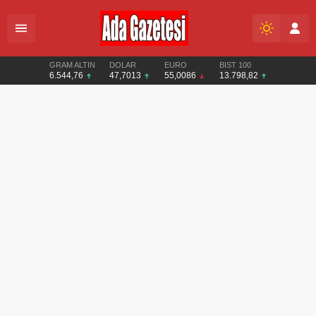
GRAM ALTIN
DOLAR
EURO
BIST 100
6.544,76
47,7013
55,0086
13.798,82