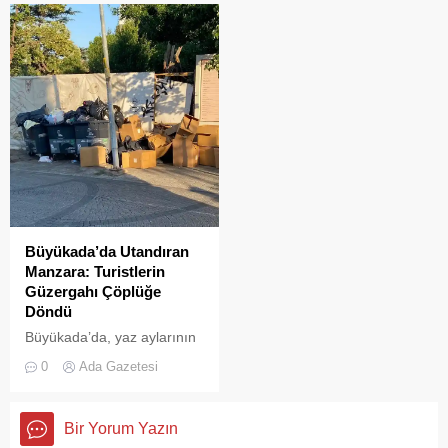
şölenlerinden biri yaşandı.
ve adımları değişti
Büyükada’da Utandıran
Manzara: Turistlerin
Güzergahı Çöplüğe
Döndü
Büyükada’da, yaz aylarının
gelmesiyle birlikte artan
0
Ada Gazetesi
ziyaretçi yoğunluğu, temizlik
ve çöp toplama
hizmetlerindeki aksaklıkları
Bir Yorum Yazın
bir kez daha gözler önüne