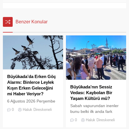
Benzer Konular
Büyükada’da Erken Göç
Alarmı: Binlerce Leylek
Büyükada’nın Sessiz
Kışın Erken Geleceğini
Vedası: Kaybolan Bir
mi Haber Veriyor?
Yaşam Kültürü mü?
6 Ağustos 2026 Perşembe
Sabah vapurundan inenler
günü öğle saatlerinde, saat
0
Haluk Direskeneli
bunu belki ilk anda fark
14:00 sularında Büyükada
etmeyebilir. Ama
semalarında doğanın en
0
Haluk Direskeneli
Büyükada’yı elli, altmış yıldır
görkemli görsel
tanıyanlar bilir; adanın sesi