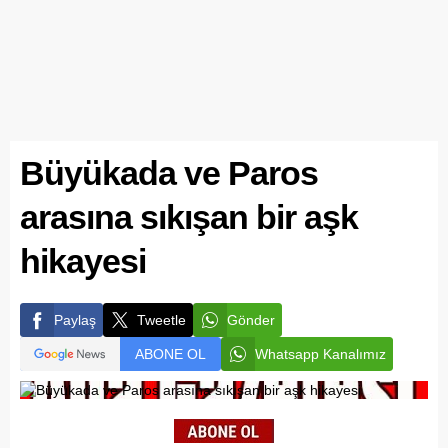
Büyükada ve Paros
arasına sıkışan bir aşk
hikayesi
Paylaş
Tweetle
Gönder
ABONE OL
Whatsapp Kanalımız