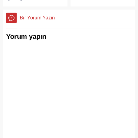
ziyaretçi yoğunluğu, temizlik
ve çöp toplama
hizmetlerindeki aksaklıkları
Bir Yorum Yazın
bir kez daha gözler önüne
serdi.
Yorum yapın