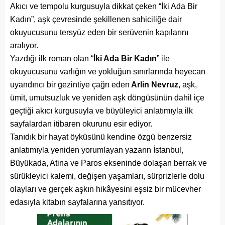
Akıcı ve tempolu kurgusuyla dikkat çeken “İki Ada Bir
Kadın”, aşk çevresinde şekillenen sahiciliğe dair
okuyucusunu tersyüz eden bir serüvenin kapılarını
aralıyor.
Yazdığı ilk roman olan “
İki Ada Bir Kadın
” ile
okuyucusunu varlığın ve yokluğun sınırlarında heyecan
uyandırıcı bir gezintiye çağrı eden
Arlin Nevruz
, aşk,
ümit, umutsuzluk ve yeniden aşk döngüsünün dahil içe
geçtiği akıcı kurgusuyla ve büyüleyici anlatımıyla ilk
sayfalardan itibaren okurunu esir ediyor.
Tanıdık bir hayat öyküsünü kendine özgü benzersiz
anlatımıyla yeniden yorumlayan yazarın İstanbul,
Büyükada, Atina ve Paros ekseninde dolaşan berrak ve
sürükleyici kalemi, değişen yaşamları, sürprizlerle dolu
olayları ve gerçek aşkın hikâyesini eşsiz bir mücevher
edasıyla kitabın sayfalarına yansıtıyor.