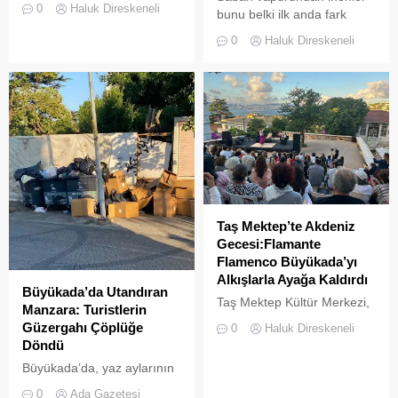
0
Haluk Direskeneli
bunu belki ilk anda fark
14:00 sularında Büyükada
etmeyebilir. Ama
semalarında doğanın en
0
Haluk Direskeneli
Büyükada’yı elli, altmış yıldır
görkemli görsel
tanıyanlar bilir; adanın sesi
şölenlerinden biri yaşandı.
ve adımları değişti
Taş Mektep’te Akdeniz
Gecesi:Flamante
Flamenco Büyükada’yı
Alkışlarla Ayağa Kaldırdı
Büyükada’da Utandıran
Taş Mektep Kültür Merkezi,
Manzara: Turistlerin
31 Temmuz 2026 Cuma
Güzergahı Çöplüğe
0
Haluk Direskeneli
akşamı bu kez İspanya’nın
Döndü
sıcak rüzgârlarını
Büyükada’da, yaz aylarının
Büyükada’ya taşıdı.
gelmesiyle birlikte artan
0
Ada Gazetesi