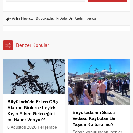
Arlin Nevruz
,
Büyükada
,
İki Ada Bir Kadın
,
paros
Benzer Konular
Büyükada’da Erken Göç
Alarmı: Binlerce Leylek
Büyükada’nın Sessiz
Kışın Erken Geleceğini
Vedası: Kaybolan Bir
mi Haber Veriyor?
Yaşam Kültürü mü?
6 Ağustos 2026 Perşembe
Sabah vapurundan inenler
günü öğle saatlerinde, saat