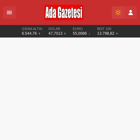
GRAM ALTIN
DOLAR
EURO
BIST 100
6.544,76
47,7013
55,0086
13.798,82