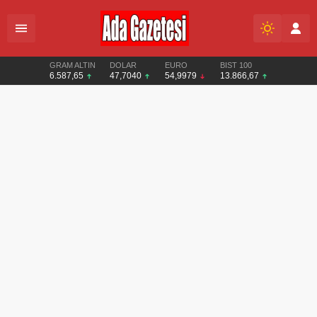
GRAM ALTIN
DOLAR
EURO
BIST 100
6.587,65
47,7040
54,9979
13.866,67