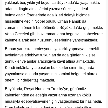
yaklaşık beş yıldır yıl boyunca Büyükada’da yaşamakta;
adanın dingin atmosferini yazma süreci için ideal
bulmaktadır. Eserlerinde ada izleri dolaylı biçimde
hissedilmektedir. Nobel ödüllü Orhan Pamuk da
zamanının önemli bir bölümünü Büyükada’da geçirmekte;
Veba Geceleri gibi bazı romanlarını begonvilli bahçelerde
kaleme alarak ada huzurunu eserlerine yansıtmaktadır.
Bunun yanı sıra, profesyonel yazarlık yapmayan emekli
aydınlar ve edebiyat tutkunları da ada günlerini kişisel
günlükler ve anılar aracılığıyla kayıt altına almaktadır.
Kendi imkânlarıyla basılan bu eserler sınırlı tirajlarda
yayımlansa da, ada yaşamının samimi belgeleri olarak
önemli bir değer taşımaktadır.
Büyükada, Reşat Nuri’den Trotsky’ye, günümüz
kalemlerinden geleceğin yazarlarına uzanan köklü
mirasıyla edebiyatseverler için vazgeçilmez bir hazinedir.
Çam kokulu yolları ve denize nazır köşkleriyle ilham