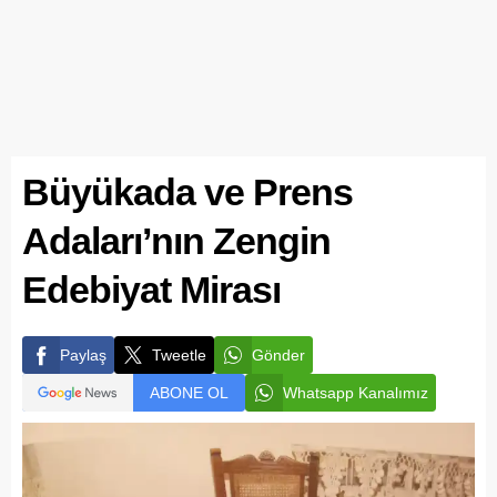
Büyükada ve Prens
Adaları’nın Zengin
Edebiyat Mirası
Paylaş
Tweetle
Gönder
ABONE OL
Whatsapp Kanalımız