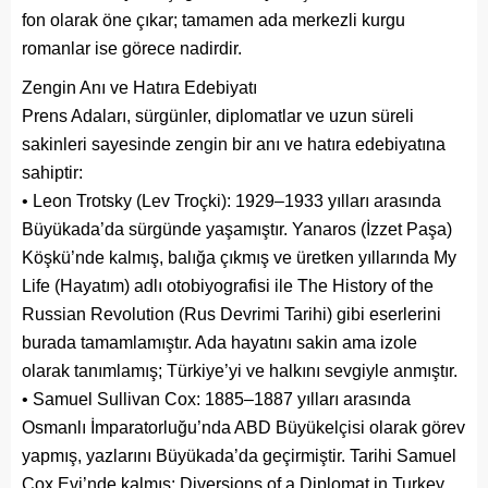
fon olarak öne çıkar; tamamen ada merkezli kurgu
romanlar ise görece nadirdir.
Zengin Anı ve Hatıra Edebiyatı
Prens Adaları, sürgünler, diplomatlar ve uzun süreli
sakinleri sayesinde zengin bir anı ve hatıra edebiyatına
sahiptir:
• Leon Trotsky (Lev Troçki): 1929–1933 yılları arasında
Büyükada’da sürgünde yaşamıştır. Yanaros (İzzet Paşa)
Köşkü’nde kalmış, balığa çıkmış ve üretken yıllarında My
Life (Hayatım) adlı otobiyografisi ile The History of the
Russian Revolution (Rus Devrimi Tarihi) gibi eserlerini
burada tamamlamıştır. Ada hayatını sakin ama izole
olarak tanımlamış; Türkiye’yi ve halkını sevgiyle anmıştır.
• Samuel Sullivan Cox: 1885–1887 yılları arasında
Osmanlı İmparatorluğu’nda ABD Büyükelçisi olarak görev
yapmış, yazlarını Büyükada’da geçirmiştir. Tarihi Samuel
Cox Evi’nde kalmış; Diversions of a Diplomat in Turkey