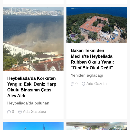
tekne, Kıyı Emniyeti Genel
Müdürlüğü (KEGM)
ekiplerinin zamanında
müdahalesiyle kurtarıldı.
Bakan Tekin’den
Meclis’te Heybeliada
Ruhban Okulu Yanıtı:
“Dinî Bir Okul Değil”
Yeniden açılacağı
Heybeliada’da Korkutan
iddialarıyla son dönemde
0
Ada Gazetesi
Yangın: Eski Deniz Harp
kamuoyunda sıkça tartışılan
Okulu Binasının Çatısı
Heybeliada Ruhban Okulu,
Alev Aldı
TBMM gündemine taşındı
Heybeliada’da bulunan
askeri okul binasının
0
Ada Gazetesi
çatısında, tamirat
çalışmaları sırasında yangın
çıktı. Gökyüzünü kaplayan