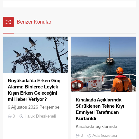
Benzer Konular
Büyükada’da Erken Göç
Alarmı: Binlerce Leylek
Kışın Erken Geleceğini
mi Haber Veriyor?
Kınalıada Açıklarında
Sürüklenen Tekne Kıyı
6 Ağustos 2026 Perşembe
Emniyeti Tarafından
günü öğle saatlerinde, saat
0
Haluk Direskeneli
Kurtarıldı
14:00 sularında Büyükada
semalarında doğanın en
Kınalıada açıklarında
görkemli görsel
makine arızası nedeniyle
0
Ada Gazetesi
şölenlerinden biri yaşandı.
denizde mahsur kalan bir