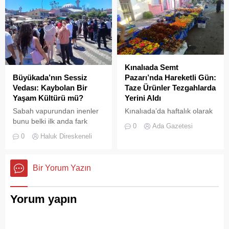
yoğun duman paniğe neden
olurken, itfaiye ekipleri
yangına hızla müdahale etti.
Kınalıada Semt
Büyükada’nın Sessiz
Pazarı’nda Hareketli Gün:
Vedası: Kaybolan Bir
Taze Ürünler Tezgahlarda
Yaşam Kültürü mü?
Yerini Aldı
Sabah vapurundan inenler
Kınalıada’da haftalık olarak
bunu belki ilk anda fark
kurulan semt pazarı, ada
0
Ada Gazetesi
etmeyebilir. Ama
sakinleri ve ziyaretçilerin
0
Haluk Direskeneli
Büyükada’yı elli, altmış yıldır
katılımıyla her zamanki
tanıyanlar bilir; adanın sesi
canlılığına ulaştı.
ve adımları değişti
Bir Yorum Yazın
Yorum yapın