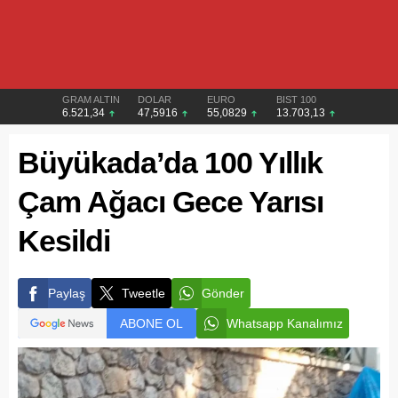
GRAM ALTIN
DOLAR
EURO
BIST 100
6.521,34
47,5916
55,0829
13.703,13
Büyükada’da 100 Yıllık
Çam Ağacı Gece Yarısı
Kesildi
Paylaş
Tweetle
Gönder
ABONE OL
Whatsapp Kanalımız