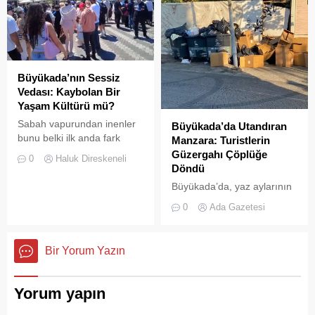
Büyükada’nın Sessiz
Vedası: Kaybolan Bir
Yaşam Kültürü mü?
Sabah vapurundan inenler
Büyükada’da Utandıran
bunu belki ilk anda fark
Manzara: Turistlerin
etmeyebilir. Ama
Güzergahı Çöplüğe
0
Haluk Direskeneli
Büyükada’yı elli, altmış yıldır
Döndü
tanıyanlar bilir; adanın sesi
Büyükada’da, yaz aylarının
ve adımları değişti
gelmesiyle birlikte artan
0
Ada Gazetesi
ziyaretçi yoğunluğu, temizlik
ve çöp toplama
hizmetlerindeki aksaklıkları
Bir Yorum Yazın
bir kez daha gözler önüne
serdi.
Yorum yapın