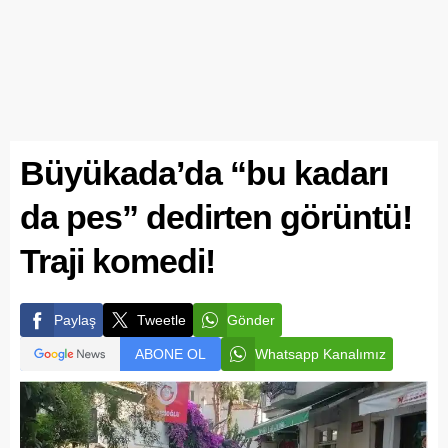
Büyükada’da “bu kadarı
da pes” dedirten görüntü!
Traji komedi!
Paylaş
Tweetle
Gönder
ABONE OL
Whatsapp Kanalımız