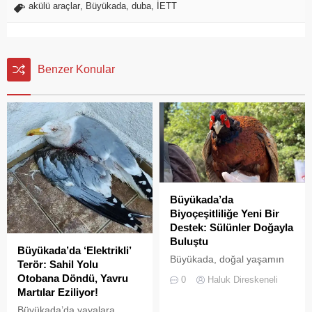
akülü araçlar
,
Büyükada
,
duba
,
İETT
Benzer Konular
Büyükada’da
Biyoçeşitliliğe Yeni Bir
Destek: Sülünler Doğayla
Buluştu
Büyükada’da ‘Elektrikli’
Büyükada, doğal yaşamın
Terör: Sahil Yolu
korunması ve biyolojik
Otobana Döndü, Yavru
0
Haluk Direskeneli
çeşitliliğin
Martılar Eziliyor!
zenginleştirilmesine yönelik
Büyükada’da yayalara