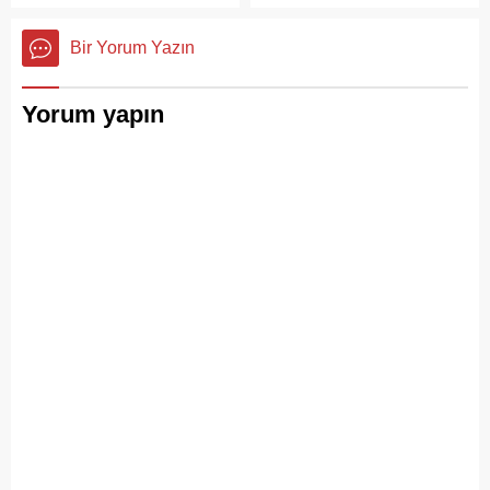
ve çöp toplama
hizmetlerindeki aksaklıkları
Bir Yorum Yazın
bir kez daha gözler önüne
serdi.
Yorum yapın