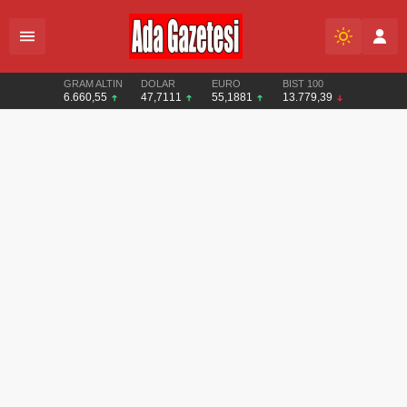
GRAM ALTIN
DOLAR
EURO
BIST 100
6.660,55
47,7111
55,1881
13.779,39