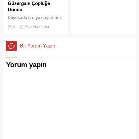
Güzergahı Çöplüğe
olası bir faciaya
Döndü
dönüşmeden söndürüldü.
Büyükada’da, yaz aylarının
gelmesiyle birlikte artan
0
Ada Gazetesi
ziyaretçi yoğunluğu, temizlik
ve çöp toplama
hizmetlerindeki aksaklıkları
Bir Yorum Yazın
bir kez daha gözler önüne
serdi.
Yorum yapın