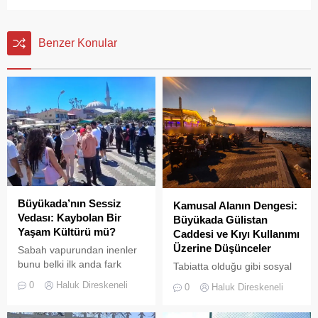
Benzer Konular
Büyükada’nın Sessiz
Kamusal Alanın Dengesi:
Vedası: Kaybolan Bir
Büyükada Gülistan
Yaşam Kültürü mü?
Caddesi ve Kıyı Kullanımı
Üzerine Düşünceler
Sabah vapurundan inenler
bunu belki ilk anda fark
Tabiatta olduğu gibi sosyal
etmeyebilir. Ama
hayatta da boşluklar uzun
0
Haluk Direskeneli
0
Haluk Direskeneli
Büyükada’yı elli, altmış yıldır
süre karşılıksız kalmaz;
tanıyanlar bilir; adanın sesi
boşaltılan her alan, kısa