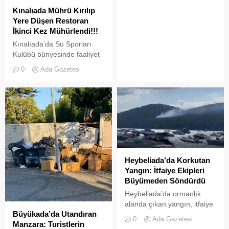
Kınalıada Mührü Kırılıp
Yere Düşen Restoran
İkinci Kez Mühürlendi!!!
Kınalıada’da Su Sporları
Kulübü bünyesinde faaliyet
gösteren bir restoran,
0
Ada Gazetesi
ruhsat usulsüzlüğü ve adres
uyuşmazlığı gerekçesiyle
Adalar Belediyesi tarafından
mühürlendi.
Heybeliada’da Korkutan
Yangın: İtfaiye Ekipleri
Büyümeden Söndürdü
Heybeliada’da ormanlık
alanda çıkan yangın, itfaiye
Büyükada’da Utandıran
ekiplerinin hızlı müdahalesi
0
Ada Gazetesi
Manzara: Turistlerin
sayesinde büyümeden ve