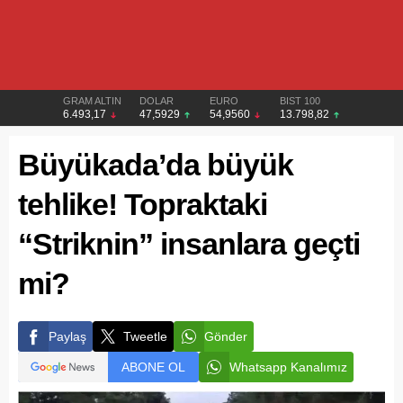
GRAM ALTIN
DOLAR
EURO
BIST 100
6.493,17
47,5929
54,9560
13.798,82
Büyükada’da büyük
tehlike! Topraktaki
“Striknin” insanlara geçti
mi?
Paylaş
Tweetle
Gönder
ABONE OL
Whatsapp Kanalımız