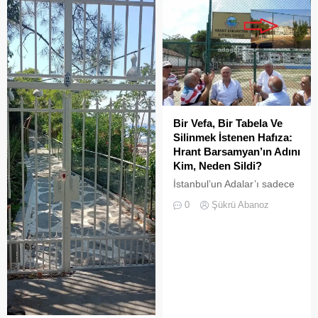
ve adımları değişti
süre sonra yeni biçimlerle
doldurulmaya adaydır.
Bir Vefa, Bir Tabela Ve
Silinmek İstenen Hafıza:
Hrant Barsamyan’ın Adını
Kim, Neden Sildi?
İstanbul’un Adalar’ı sadece
vapurların yanaştığı,
0
Şükrü Abanoz
yazlıkçıların nefes aldığı
toprak parçaları değildir;
aynı zamanda bu şehrin çok
kültürlü hafızası,
hoşgörünün ve ortak
yaşamın en canlı
tanıklarıdır.