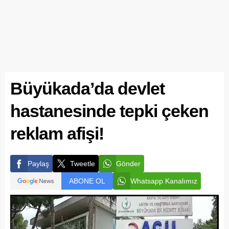
Büyükada’da devlet
hastanesinde tepki çeken
reklam afişi!
Paylaş
Tweetle
Gönder
ABONE OL
Whatsapp Kanalımız