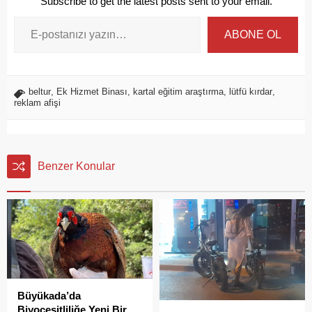
Subscribe to get the latest posts sent to your email.
ABONE OL
beltur
,
Ek Hizmet Binası
,
kartal eğitim araştırma
,
lütfü kırdar
,
reklam afişi
Benzer Konular
Büyükada’da
Biyoçeşitliliğe Yeni Bir