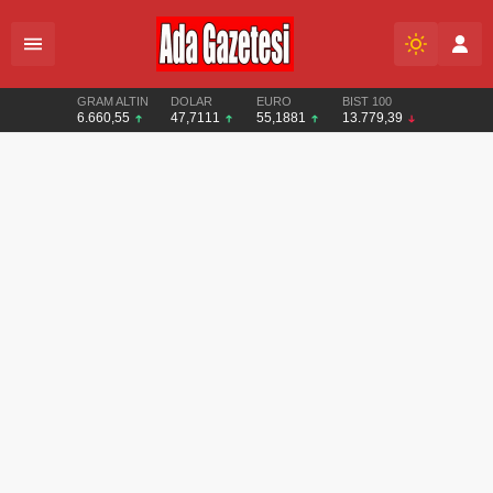
GRAM ALTIN
DOLAR
EURO
BIST 100
6.660,55
47,7111
55,1881
13.779,39