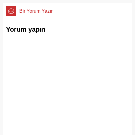
semalarında doğanın en
pes" dedirtti
görkemli görsel
Bir Yorum Yazın
şölenlerinden biri yaşandı.
Yorum yapın