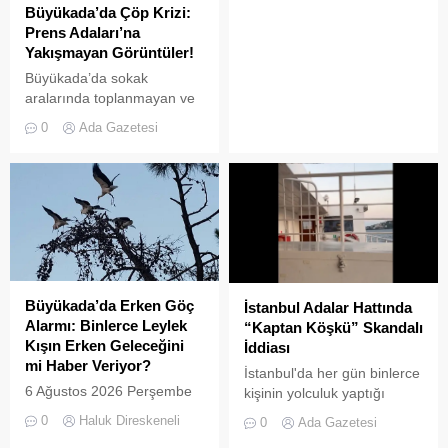
çevre kirliliğine neden olan
Büyükada’da Çöp Krizi:
usulsüz tonozlara yönelik
Prens Adaları’na
geniş çaplı bir temizlik ve
Yakışmayan Görüntüler!
denetim operasyonu
Büyükada’da sokak
gerçekleştirildi.
aralarında toplanmayan ve
biriken çöpler vatandaşların
0
Ada Gazetesi
tepkisine neden
oluyor.Özellikle yaz
aylarında hem yerli hem de
yabancı turistlerin akınına
uğrayan Büyükada’da,
çevre temizliği konusunda
yaşanan aksaklıklar adeta
pes dedirtti. Adanın tarihi ve
doğal güzellikleriyle süslü
Büyükada’da Erken Göç
İstanbul Adalar Hattında
sokaklarından yansıyan son
Alarmı: Binlerce Leylek
“Kaptan Köşkü” Skandalı
görüntüler, çevre sağlığı
Kışın Erken Geleceğini
İddiası
açısından tehlike çanlarının
mi Haber Veriyor?
İstanbul'da her gün binlerce
çaldığını gösteriyor. Çöpler
6 Ağustos 2026 Perşembe
kişinin yolculuk yaptığı
Konteynerlere Sığmıyor,...
günü öğle saatlerinde, saat
Adalar hattında kaydedilen
0
Haluk Direskeneli
0
Ada Gazetesi
14:00 sularında Büyükada
görüntüler "bu kadarına da