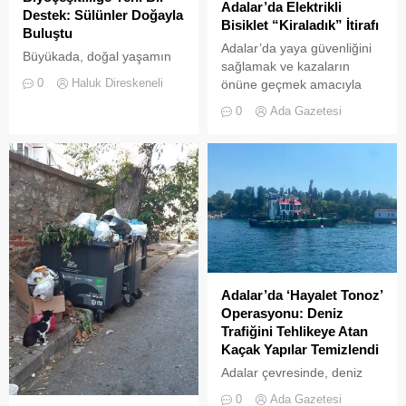
Adalar’da Elektrikli
Destek: Sülünler Doğayla
Bisiklet “Kiraladık” İtirafı
Buluştu
Adalar’da yaya güvenliğini
Büyükada, doğal yaşamın
sağlamak ve kazaların
korunması ve biyolojik
0
Haluk Direskeneli
önüne geçmek amacıyla
çeşitliliğin
getirilen “elektrikli bisiklet
zenginleştirilmesine yönelik
0
Ada Gazetesi
kiralama yasağı” adeta hiçe
önemli bir uygulamaya daha
sayılıyor. Kameralara
ev sahipliği yapıyor. Tarım
yansıyan son görüntüler,
ve Orman Bakanlığı Doğa
yasağın delindiğini ve
Koruma ve Milli Parklar
denetimlerin yetersiz
(DKMP) Genel Müdürlüğü
kaldığını bir kez daha gözler
tarafından Polonezköy
önüne serdi. Adalar’da
Sülün Üretim İstasyonu’nda
UKOME (Ulaşım
yetiştirilen yüzlerce sülün,
Koordinasyon Merkezi)
Temmuz 2026’da
kararları doğrultusunda
Büyükada’nın ormanlık
Adalar’da ‘Hayalet Tonoz’
ticari amaçlı elektrikli bisiklet
alanlarında doğal yaşama
Operasyonu: Deniz
ve scooter kiralama
bırakıldı. Projenin temel
Trafiğini Tehlikeye Atan
faaliyetleri yasaklanmış
amacı, hem sülün
Kaçak Yapılar Temizlendi
durumda....
popülasyonunu...
Adalar çevresinde, deniz
trafiğini tehlikeye sokan ve
0
Ada Gazetesi