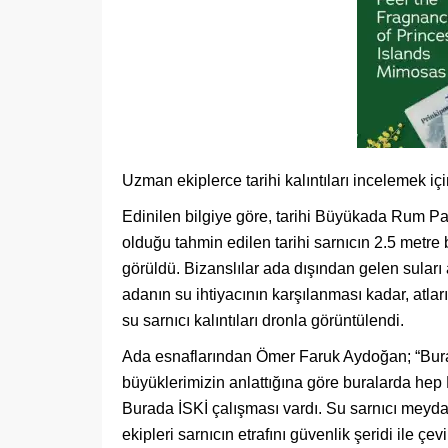
Uzman ekiplerce tarihi kalıntıları incelemek içi
Edinilen bilgiye göre, tarihi Büyükada Rum P
olduğu tahmin edilen tarihi sarnıcın 2.5 metre
görüldü. Bizanslılar ada dışından gelen suları
adanın su ihtiyacının karşılanması kadar, atl
su sarnıcı kalıntıları dronla görüntülendi.
Ada esnaflarından Ömer Faruk Aydoğan; “Burad
büyüklerimizin anlattığına göre buralarda hep
Burada İSKİ çalışması vardı. Su sarnıcı meyd
ekipleri sarnıcın etrafını güvenlik şeridi ile çev