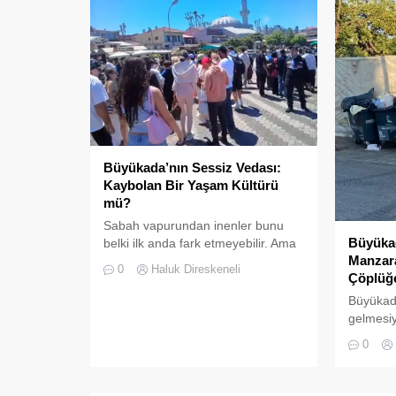
Büyükada’nın Sessiz Vedası:
Kaybolan Bir Yaşam Kültürü
mü?
Sabah vapurundan inenler bunu
Büyüka
belki ilk anda fark etmeyebilir. Ama
Manzara
Büyükada’yı elli, altmış yıldır
0
Haluk Direskeneli
Çöplüğ
tanıyanlar bilir; adanın sesi ve
adımları değişti
Büyükada
gelmesiyl
yoğunluğ
0
hizmetler
daha göz