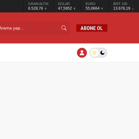
GRAM ALTIN
DOLAR
EURO
BIST 100
6.528,76
47,5952
55,0664
13.676,19