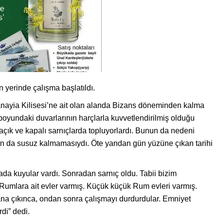
n yerinde çalışma başlatıldı.
anayia Kilisesi’ne ait olan alanda Bizans döneminden kalma
 boyundaki duvarlarının harçlarla kuvvetlendirilmiş olduğu
 açık ve kapalı sarnıçlarda topluyorlardı. Bunun da nedeni
arın da susuz kalmamasıydı. Öte yandan gün yüzüne çıkan tarihi
a kuyular vardı. Sonradan sarnıç oldu. Tabii bizim
 Rumlara ait evler varmış. Küçük küçük Rum evleri varmış.
ana çıkınca, ondan sonra çalışmayı durdurdular. Emniyet
irdi” dedi.