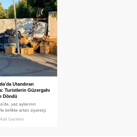
da’da Utandıran
: Turistlerin Güzergahı
e Döndü
’da, yaz aylarının
e birlikte artan ziyaretçi
u, temizlik ve çöp toplama
Ada Gazetesi
indeki aksaklıkları bir kez
ler önüne serdi.