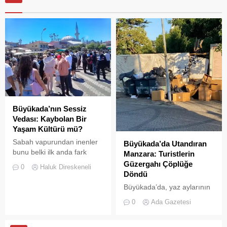
Büyükada’nın Sessiz
Vedası: Kaybolan Bir
Yaşam Kültürü mü?
Sabah vapurundan inenler
Büyükada’da Utandıran
bunu belki ilk anda fark
Manzara: Turistlerin
etmeyebilir. Ama
Güzergahı Çöplüğe
0
Haluk Direskeneli
Büyükada’yı elli, altmış yıldır
Döndü
tanıyanlar bilir; adanın sesi
Büyükada’da, yaz aylarının
ve adımları değişti
gelmesiyle birlikte artan
0
Ada Gazetesi
ziyaretçi yoğunluğu, temizlik
ve çöp toplama