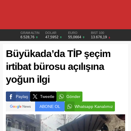
GRAM ALTIN
DOLAR
EURO
BIST 100
6.528,76
47,5952
55,0664
13.676,19
Büyükada’da TİP şeçim
irtibat bürosu açılışına
yoğun ilgi
Paylaş
Tweetle
Gönder
ABONE OL
Whatsapp Kanalımız