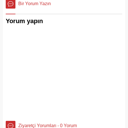
hizmetlerindeki aksaklıkları
Bir Yorum Yazın
bir kez daha gözler önüne
serdi.
Yorum yapın
Ziyaretçi Yorumları - 0 Yorum