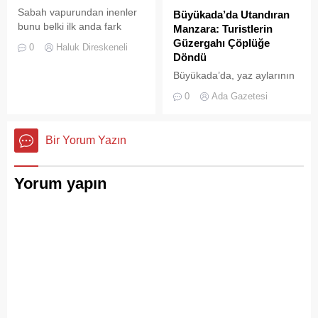
Konteynerlere Sığmıyor,...
Sabah vapurundan inenler
Büyükada’da Utandıran
bunu belki ilk anda fark
Manzara: Turistlerin
etmeyebilir. Ama
Güzergahı Çöplüğe
0
Haluk Direskeneli
Büyükada’yı elli, altmış yıldır
Döndü
tanıyanlar bilir; adanın sesi
Büyükada’da, yaz aylarının
ve adımları değişti
gelmesiyle birlikte artan
0
Ada Gazetesi
ziyaretçi yoğunluğu, temizlik
ve çöp toplama
hizmetlerindeki aksaklıkları
Bir Yorum Yazın
bir kez daha gözler önüne
serdi.
Yorum yapın