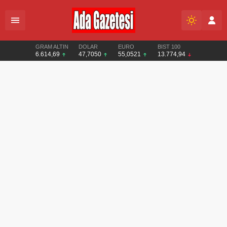
GRAM ALTIN
DOLAR
EURO
BIST 100
6.614,69
47,7050
55,0521
13.774,94