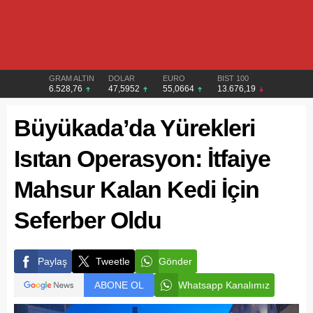
GRAM ALTIN
DOLAR
EURO
BIST 100
6.528,76
47,5952
55,0664
13.676,19
Büyükada’da Yürekleri
Isıtan Operasyon: İtfaiye
Mahsur Kalan Kedi İçin
Seferber Oldu
Paylaş
Tweetle
Gönder
ABONE OL
Whatsapp Kanalımız