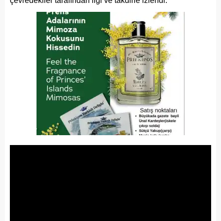
çevredekiler tarafından ilgi ve takdirle izlendi.