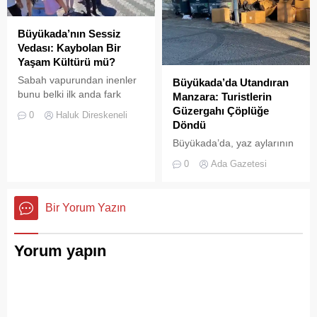
Büyükada’nın Sessiz
Vedası: Kaybolan Bir
Yaşam Kültürü mü?
Sabah vapurundan inenler
Büyükada’da Utandıran
bunu belki ilk anda fark
Manzara: Turistlerin
etmeyebilir. Ama
Güzergahı Çöplüğe
0
Haluk Direskeneli
Büyükada’yı elli, altmış yıldır
Döndü
tanıyanlar bilir; adanın sesi
Büyükada’da, yaz aylarının
ve adımları değişti
gelmesiyle birlikte artan
0
Ada Gazetesi
ziyaretçi yoğunluğu, temizlik
ve çöp toplama
hizmetlerindeki aksaklıkları
Bir Yorum Yazın
bir kez daha gözler önüne
serdi.
Yorum yapın