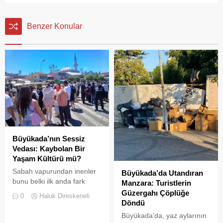
Benzer Konular
Büyükada’nın Sessiz
Vedası: Kaybolan Bir
Yaşam Kültürü mü?
Sabah vapurundan inenler
Büyükada’da Utandıran
bunu belki ilk anda fark
Manzara: Turistlerin
etmeyebilir. Ama
Güzergahı Çöplüğe
0
Haluk Direskeneli
Büyükada’yı elli, altmış yıldır
Döndü
tanıyanlar bilir; adanın sesi
Büyükada’da, yaz aylarının
ve adımları değişti