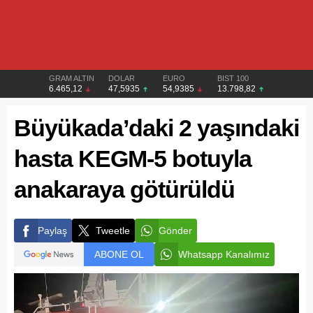
GRAM ALTIN
DOLAR
EURO
BIST 100
6.465,12
47,5935
54,9385
13.798,82
Büyükada’daki 2 yaşındaki
hasta KEGM-5 botuyla
anakaraya götürüldü
Paylaş
Tweetle
Gönder
ABONE OL
Whatsapp Kanalımız