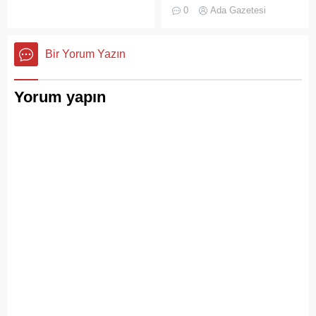
gelmesiyle birlikte artan
0
Ada Gazetesi
ziyaretçi yoğunluğu, temizlik
ve çöp toplama
hizmetlerindeki aksaklıkları
Bir Yorum Yazın
bir kez daha gözler önüne
serdi.
Yorum yapın