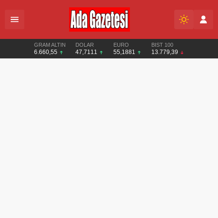
GRAM ALTIN
DOLAR
EURO
BIST 100
6.660,55
47,7111
55,1881
13.779,39