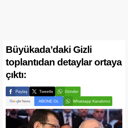
Büyükada’daki Gizli
toplantıdan detaylar ortaya
çıktı:
Paylaş
Tweetle
Gönder
ABONE OL
Whatsapp Kanalımız