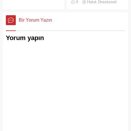
0
Haluk Direskeneli
Büyükada’yı elli, altmış yıldır
yenilenmeye giderek 23
tanıyanlar bilir; adanın sesi
ilçenin yönetimine yeni
ve adımları değişti
isimler atadı
Bir Yorum Yazın
Yorum yapın