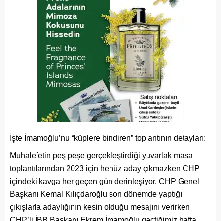
İşte İmamoğlu’nu “küplere bindiren” toplantının detayları:
Muhalefetin peş peşe gerçekleştirdiği yuvarlak masa
toplantılarından 2023 için henüz aday çıkmazken CHP
içindeki kavga her geçen gün derinleşiyor. CHP Genel
Başkanı Kemal Kılıçdaroğlu son dönemde yaptığı
çıkışlarla adaylığının kesin olduğu mesajını verirken
CHP’li İBB Başkanı Ekrem İmamoğlu geçtiğimiz hafta