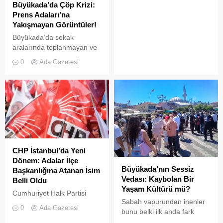
Büyükada’da Çöp Krizi:
görkemli görsel
Prens Adaları’na
şölenlerinden biri yaşandı.
Yakışmayan Görüntüler!
Büyükada’da sokak
aralarında toplanmayan ve
biriken çöpler vatandaşların
0
Ada Gazetesi
tepkisine neden
oluyor.Özellikle yaz
aylarında hem yerli hem de
yabancı turistlerin akınına
uğrayan Büyükada’da,
çevre temizliği konusunda
yaşanan aksaklıklar adeta
pes dedirtti. Adanın tarihi ve
doğal güzellikleriyle süslü
CHP İstanbul’da Yeni
sokaklarından yansıyan son
Dönem: Adalar İlçe
görüntüler, çevre sağlığı
Büyükada’nın Sessiz
Başkanlığına Atanan İsim
açısından tehlike çanlarının
Vedası: Kaybolan Bir
Belli Oldu
çaldığını gösteriyor. Çöpler
Yaşam Kültürü mü?
Cumhuriyet Halk Partisi
Konteynerlere Sığmıyor,...
Sabah vapurundan inenler
(CHP) Merkez Yönetim
0
Ada Gazetesi
bunu belki ilk anda fark
Kurulu (MYK), İstanbul
etmeyebilir. Ama
teşkilatında kapsamlı bir