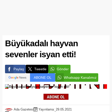
Büyükadalı hayvan
sevenler isyan etti!
Paylaş
Tweetle
Gönder
ABONE OL
Whatsapp Kanalımız
Ada Gazetesi
Yayınlama: 29.05.2021