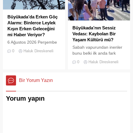
amacı, hem sülün
yaşanan aksaklıklar adeta
popülasyonunu...
pes dedirtti. Adanın tarihi ve
doğal güzellikleriyle süslü
Büyükada’da Erken Göç
sokaklarından yansıyan son
Alarmı: Binlerce Leylek
görüntüler, çevre sağlığı
Büyükada’nın Sessiz
Kışın Erken Geleceğini
açısından tehlike çanlarının
Vedası: Kaybolan Bir
mi Haber Veriyor?
çaldığını gösteriyor. Çöpler
Yaşam Kültürü mü?
6 Ağustos 2026 Perşembe
Konteynerlere Sığmıyor,...
Sabah vapurundan inenler
günü öğle saatlerinde, saat
0
Haluk Direskeneli
bunu belki ilk anda fark
14:00 sularında Büyükada
etmeyebilir. Ama
semalarında doğanın en
0
Haluk Direskeneli
Büyükada’yı elli, altmış yıldır
görkemli görsel
tanıyanlar bilir; adanın sesi
şölenlerinden biri yaşandı.
ve adımları değişti
Bir Yorum Yazın
Yorum yapın