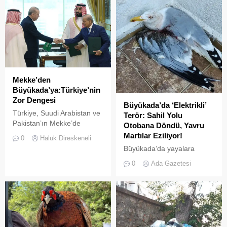
Mekke’den
Büyükada’ya:Türkiye’nin
Zor Dengesi
Büyükada’da ‘Elektrikli’
Türkiye, Suudi Arabistan ve
Terör: Sahil Yolu
Pakistan’ın Mekke’de
Otobana Döndü, Yavru
imzaladığı Ortak Savunma
Martılar Eziliyor!
0
Haluk Direskeneli
Anlaşması, bölgesel
Büyükada’da yayalara
güvenlik dengelerinde yeni
ayrılan sahil şeridi, kural
0
Ada Gazetesi
bir dönemin işareti olabilir.
tanımaz elektrikli araç
Anlaşmayı şimdiden “İslam
sürücüleri yüzünden adeta
NATO’su” olarak
ölüm yoluna dönüştü.
tanımlamak için erken.
Denetimsizliğin ve aşırı
Ancak Türkiye açısından
hızın son kurbanları ise
önemli olan, Ankara’nın aynı
beslenmek için sahile inen
anda NATO üyesi olması,