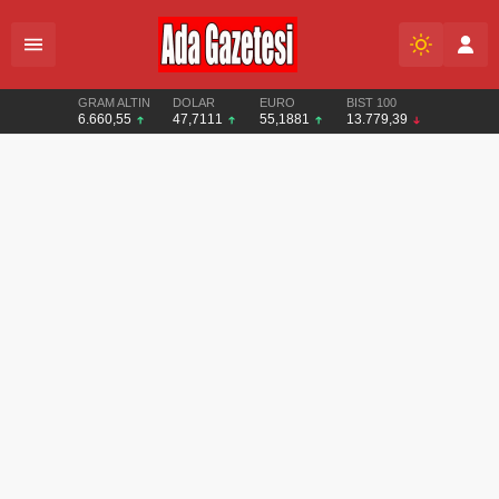
GRAM ALTIN
DOLAR
EURO
BIST 100
6.660,55
47,7111
55,1881
13.779,39