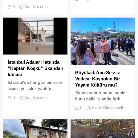
14:00 sularında Büyükada
trafiğini tehlikeye sokan ve
0
Ada Gazetesi
semalarında doğanın en
çevre kirliliğine neden olan
görkemli görsel
usulsüz tonozlara yönelik
şölenlerinden biri yaşandı.
geniş çaplı bir temizlik ve
denetim operasyonu
gerçekleştirildi.
İstanbul Adalar Hattında
“Kaptan Köşkü” Skandalı
Büyükada’nın Sessiz
İddiası
Vedası: Kaybolan Bir
İstanbul'da her gün binlerce
Yaşam Kültürü mü?
kişinin yolculuk yaptığı
Sabah vapurundan inenler
Adalar hattında kaydedilen
0
Ada Gazetesi
bunu belki ilk anda fark
görüntüler "bu kadarına da
etmeyebilir. Ama
pes" dedirtti
0
Haluk Direskeneli
Büyükada’yı elli, altmış yıldır
tanıyanlar bilir; adanın sesi
ve adımları değişti