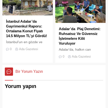
İstanbul Adalar’da
Gayrimenkul Raporu:
Adalar’da Plaj Denetimi:
Ortalama Konut Fiyatı
Ruhsatsız Ve Güvensiz
14.5 Milyon TL’yi Gördü!
İşletmelere Kilit
İstanbul'un en gözde ve
Vuruluyor
tarihi lokasyonlarından biri
0
Ada Gazetesi
Adalar'da, halkın can
olan Adalar ilçesinde,
güvenliğini sağlamak ve
gayrimenkul piyasasındaki
0
Ada Gazetesi
haksız işgallerin önüne
hareketlilik dikkat çekiyor.
geçmek amacıyla geniş
çaplı bir denetim
Bir Yorum Yazın
operasyonu başlatıldı.
Yorum yapın