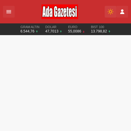
GRAM ALTIN
DOLAR
EURO
BIST 100
6.544,76
47,7013
55,0086
13.798,82