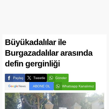
Büyükadalılar ile
Burgazadalılar arasında
defin gerginliği
Paylaş
Tweetle
Gönder
ABONE OL
Whatsapp Kanalımız