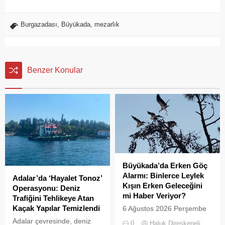
Burgazadası
,
Büyükada
,
mezarlık
Benzer Konular
Büyükada’da Erken Göç
Alarmı: Binlerce Leylek
Adalar’da ‘Hayalet Tonoz’
Kışın Erken Geleceğini
Operasyonu: Deniz
mi Haber Veriyor?
Trafiğini Tehlikeye Atan
Kaçak Yapılar Temizlendi
6 Ağustos 2026 Perşembe
günü öğle saatlerinde, saat
Adalar çevresinde, deniz
0
Haluk Direskeneli