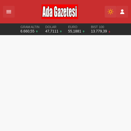
GRAM ALTIN
DOLAR
EURO
BIST 100
6.660,55
47,7111
55,1881
13.779,39