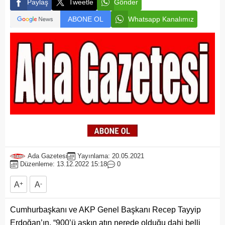
Paylaş
Tweetle
Gönder
ABONE OL
Whatsapp Kanalımız
Ada Gazetesi
Yayınlama: 20.05.2021
Düzenleme: 13.12.2022 15:18
0
A
+
A
-
Cumhurbaşkanı ve AKP Genel Başkanı Recep Tayyip
Erdoğan’ın, “900’ü aşkın atın nerede olduğu dahi belli