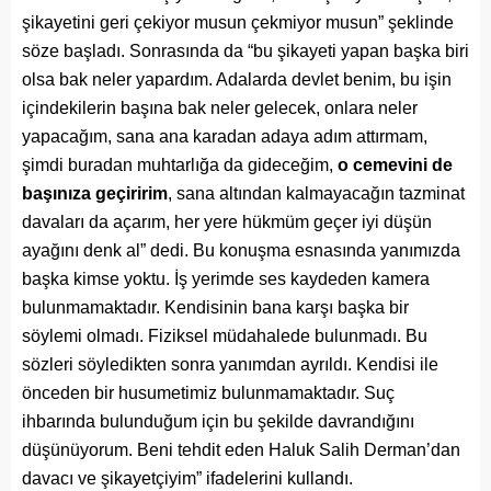
şikayetini geri çekiyor musun çekmiyor musun” şeklinde
söze başladı. Sonrasında da “bu şikayeti yapan başka biri
olsa bak neler yapardım. Adalarda devlet benim, bu işin
içindekilerin başına bak neler gelecek, onlara neler
yapacağım, sana ana karadan adaya adım attırmam,
şimdi buradan muhtarlığa da gideceğim,
o cemevini de
başınıza geçiririm
, sana altından kalmayacağın tazminat
davaları da açarım, her yere hükmüm geçer iyi düşün
ayağını denk al” dedi. Bu konuşma esnasında yanımızda
başka kimse yoktu. İş yerimde ses kaydeden kamera
bulunmamaktadır. Kendisinin bana karşı başka bir
söylemi olmadı. Fiziksel müdahalede bulunmadı. Bu
sözleri söyledikten sonra yanımdan ayrıldı. Kendisi ile
önceden bir husumetimiz bulunmamaktadır. Suç
ihbarında bulunduğum için bu şekilde davrandığını
düşünüyorum. Beni tehdit eden Haluk Salih Derman’dan
davacı ve şikayetçiyim” ifadelerini kullandı.