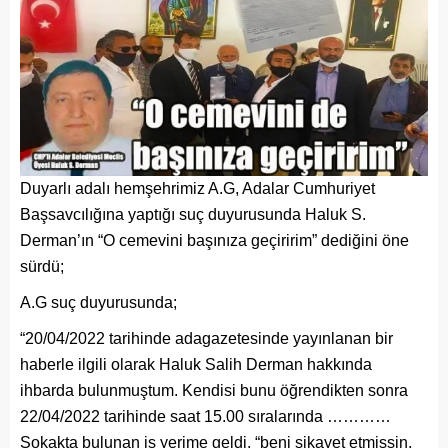
Duyarlı adalı hemşehrimiz A.G, Adalar Cumhuriyet
Başsavcılığına yaptığı suç duyurusunda Haluk S.
Derman’ın “O cemevini başınıza geçiririm” dediğini öne
sürdü;
A.G suç duyurusunda;
“20/04/2022 tarihinde adagazetesinde yayınlanan bir
haberle ilgili olarak Haluk Salih Derman hakkında
ihbarda bulunmuştum. Kendisi bunu öğrendikten sonra
22/04/2022 tarihinde saat 15.00 sıralarında …………
Sokakta bulunan iş yerime geldi, “beni şikayet etmişsin,