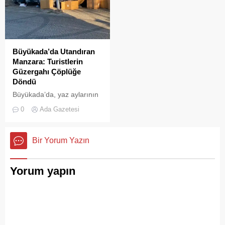
Büyükada’da Utandıran
Manzara: Turistlerin
Güzergahı Çöplüğe
Döndü
Büyükada’da, yaz aylarının
gelmesiyle birlikte artan
0
Ada Gazetesi
ziyaretçi yoğunluğu, temizlik
ve çöp toplama
hizmetlerindeki aksaklıkları
Bir Yorum Yazın
bir kez daha gözler önüne
serdi.
Yorum yapın