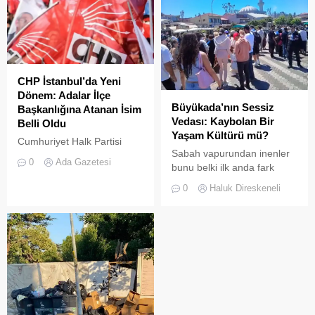
CHP İstanbul’da Yeni
Dönem: Adalar İlçe
Büyükada’nın Sessiz
Başkanlığına Atanan İsim
Vedası: Kaybolan Bir
Belli Oldu
Yaşam Kültürü mü?
Cumhuriyet Halk Partisi
Sabah vapurundan inenler
(CHP) Merkez Yönetim
0
Ada Gazetesi
bunu belki ilk anda fark
Kurulu (MYK), İstanbul
etmeyebilir. Ama
teşkilatında kapsamlı bir
0
Haluk Direskeneli
Büyükada’yı elli, altmış yıldır
yenilenmeye giderek 23
tanıyanlar bilir; adanın sesi
ilçenin yönetimine yeni
ve adımları değişti
isimler atadı