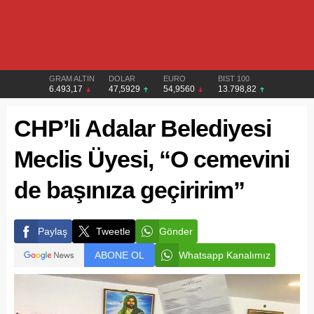
GRAM ALTIN
DOLAR
EURO
BIST 100
6.493,17
47,5929
54,9560
13.798,82
CHP’li Adalar Belediyesi
Meclis Üyesi, “O cemevini
de başınıza geçiririm”
Paylaş
Tweetle
Gönder
ABONE OL
Whatsapp Kanalımız