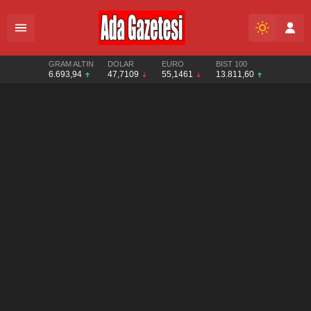
GRAM ALTIN
DOLAR
EURO
BIST 100
6.693,94
47,7109
55,1461
13.811,60