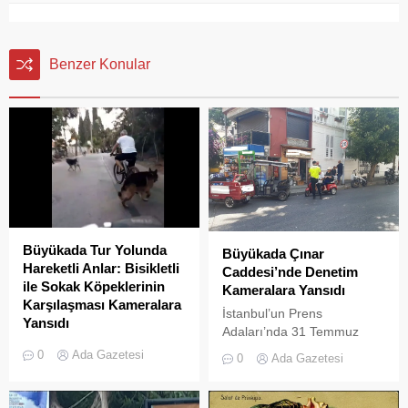
Benzer Konular
Büyükada Tur Yolunda
Büyükada Çınar
Hareketli Anlar: Bisikletli
Caddesi’nde Denetim
ile Sokak Köpeklerinin
Kameralara Yansıdı
Karşılaşması Kameralara
İstanbul’un Prens
Yansıdı
Adaları’nda 31 Temmuz
Büyükada tur yolunda, seyir
2026 itibarıyla süresi dolan
0
Ada Gazetesi
0
Ada Gazetesi
halindeki bir bisikletli ile
L2 sınıfı (3 tekerlekli)
sokak köpekleri arasında
elektrikli araç yasağının
yaşanan hareketli anlar cep
ardından başlayan