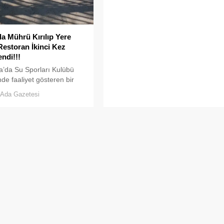
da Mührü Kırılıp Yere
estoran İkinci Kez
ndi!!!
a’da Su Sporları Kulübü
de faaliyet gösteren bir
, ruhsat usulsüzlüğü ve
Ada Gazetesi
uşmazlığı gerekçesiyle
elediyesi tarafından
ndi.