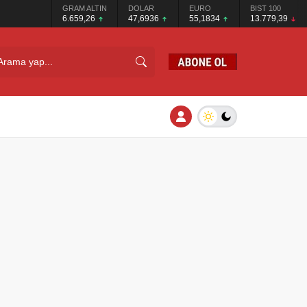
GRAM ALTIN
DOLAR
EURO
BIST 100
6.659,26
47,6936
55,1834
13.779,39