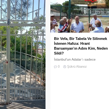
Bir Vefa, Bir Tabela Ve Silinmek
İstenen Hafıza: Hrant
Barsamyan’ın Adını Kim, Neden
Sildi?
İstanbul’un Adalar’ı sadece
vapurların yanaştığı, yazlıkçıların
0
Şükrü Abanoz
nefes aldığı toprak parçaları
değildir; aynı zamanda bu şehrin
çok kültürlü hafızası, hoşgörünün
ve ortak yaşamın en canlı
tanıklarıdır.