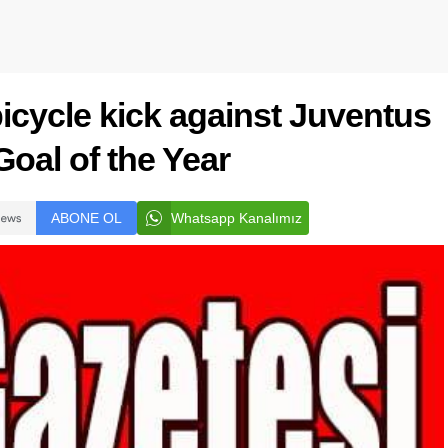
icycle kick against Juventus
oal of the Year
ABONE OL
Whatsapp Kanalımız