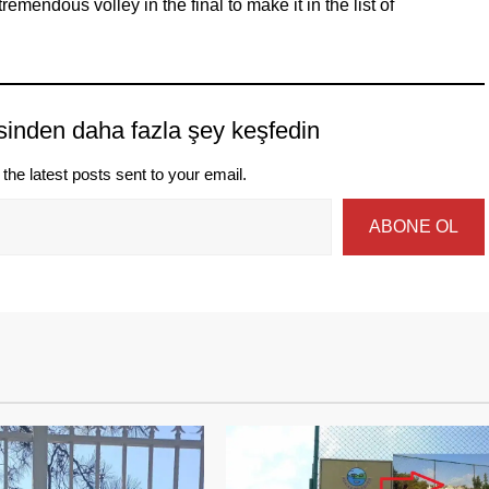
mendous volley in the final to make it in the list of
sinden daha fazla şey keşfedin
the latest posts sent to your email.
ABONE OL