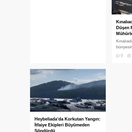
Kınalıa
Düşen R
Mühürle
Kınalıad
bünyesin
restoran
0
adres uy
Adalar B
mühürle
Heybeliada’da Korkutan Yangın:
İtfaiye Ekipleri Büyümeden
Söndürdü