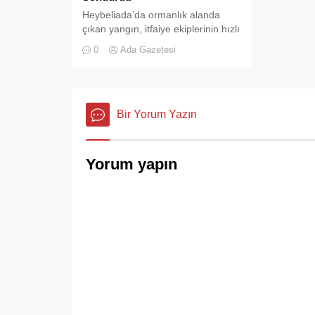
Heybeliada’da ormanlık alanda
çıkan yangın, itfaiye ekiplerinin hızlı
müdahalesi sayesinde büyümeden
0
Ada Gazetesi
ve olası bir faciaya dönüşmeden
söndürüldü.
Bir Yorum Yazın
Yorum yapın