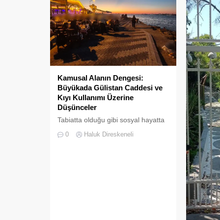
Kamusal Alanın Dengesi:
Büyükada Gülistan Caddesi ve
Kıyı Kullanımı Üzerine
Düşünceler
Tabiatta olduğu gibi sosyal hayatta
da boşluklar uzun süre karşılıksız
0
Haluk Direskeneli
kalmaz; boşaltılan her alan, kısa
süre sonra yeni biçimlerle
doldurulmaya adaydır.