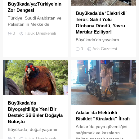
Büyükada’ya:Türkiye’nin
Zor Dengesi
Büyükada’da ‘Elektrikli’
Türkiye, Suudi Arabistan ve
Terör: Sahil Yolu
Pakistan’ın Mekke’de
Otobana Döndü, Yavru
imzaladığı Ortak Savunma
Martılar Eziliyor!
0
Haluk Direskeneli
Anlaşması, bölgesel
Büyükada’da yayalara
güvenlik dengelerinde yeni
ayrılan sahil şeridi, kural
0
Ada Gazetesi
bir dönemin işareti olabilir.
tanımaz elektrikli araç
Anlaşmayı şimdiden “İslam
sürücüleri yüzünden adeta
NATO’su” olarak
ölüm yoluna dönüştü.
tanımlamak için erken.
Denetimsizliğin ve aşırı
Ancak Türkiye açısından
hızın son kurbanları ise
önemli olan, Ankara’nın aynı
beslenmek için sahile inen
anda NATO üyesi olması,
yavru martılar oldu. Adada
Suudi Arabistan ve
yaşayan gönüllü bir
Pakistan’la savunma
avukatın çabalarıyla yargıya
Büyükada’da
ilişkilerini geliştirmesi ve
taşınan olaylar, adalardaki
Biyoçeşitliliğe Yeni Bir
İran’la yaklaşık dört yüzyıllık
Adalar’da Elektrikli
denetim zafiyetini bir kez
Destek: Sülünler Doğayla
bir...
Bisiklet “Kiraladık” İtirafı
daha gözler önüne serdi.
Buluştu
Denizlerdeki biyoçeşitliliğin
Adalar’da yaya güvenliğini
Büyükada, doğal yaşamın
insan...
sağlamak ve kazaların
korunması ve biyolojik
0
Haluk Direskeneli
önüne geçmek amacıyla