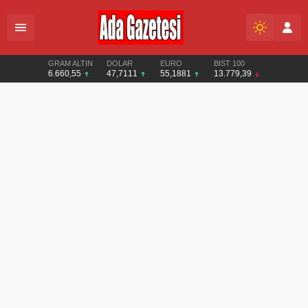
GRAM ALTIN
DOLAR
EURO
BIST 100
6.660,55
47,7111
55,1881
13.779,39