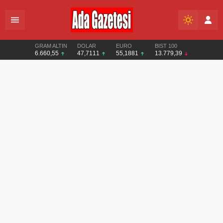
GRAM ALTIN
DOLAR
EURO
BIST 100
6.660,55
47,7111
55,1881
13.779,39