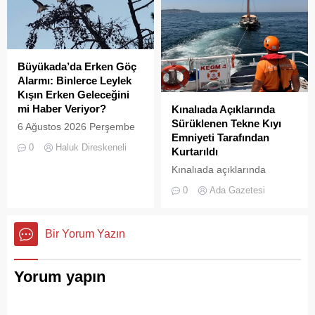
İstanbulluların nefes almak
uğrayan Büyükada’da,
için akın ettiği Heybeliada
çevre temizliği konusunda
Çamlimanı, bugünlerde
yaşanan aksaklıklar adeta
eşsiz manzarasıyla değil,
pes dedirtti. Adanın tarihi ve
çevre felaketini andıran
doğal güzellikleriyle süslü
Büyükada’da Erken Göç
kirliliğiyle gündemde. Bir
sokaklarından yansıyan son
Alarmı: Binlerce Leylek
vatandaş tarafından...
görüntüler, çevre sağlığı
Kışın Erken Geleceğini
açısından tehlike çanlarının
mi Haber Veriyor?
Kınalıada Açıklarında
çaldığını gösteriyor. Çöpler
Sürüklenen Tekne Kıyı
6 Ağustos 2026 Perşembe
Konteynerlere Sığmıyor,...
Emniyeti Tarafından
günü öğle saatlerinde, saat
0
Haluk Direskeneli
Kurtarıldı
14:00 sularında Büyükada
semalarında doğanın en
Kınalıada açıklarında
görkemli görsel
makine arızası nedeniyle
0
Ada Gazetesi
şölenlerinden biri yaşandı.
denizde mahsur kalan bir
tekne, Kıyı Emniyeti Genel
Müdürlüğü (KEGM)
Bir Yorum Yazın
ekiplerinin zamanında
müdahalesiyle kurtarıldı.
Yorum yapın