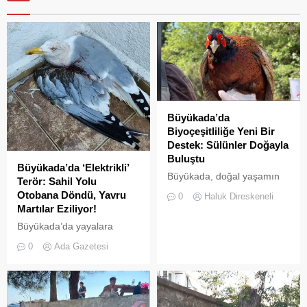
Büyükada’da
Biyoçeşitliliğe Yeni Bir
Destek: Sülünler Doğayla
Buluştu
Büyükada’da ‘Elektrikli’
Büyükada, doğal yaşamın
Terör: Sahil Yolu
korunması ve biyolojik
Otobana Döndü, Yavru
0
Haluk Direskeneli
çeşitliliğin
Martılar Eziliyor!
zenginleştirilmesine yönelik
Büyükada’da yayalara
önemli bir uygulamaya daha
ayrılan sahil şeridi, kural
ev sahipliği yapıyor. Tarım
0
Ada Gazetesi
tanımaz elektrikli araç
ve Orman Bakanlığı Doğa
sürücüleri yüzünden adeta
Koruma ve Milli Parklar
ölüm yoluna dönüştü.
(DKMP) Genel Müdürlüğü
Denetimsizliğin ve aşırı
tarafından Polonezköy